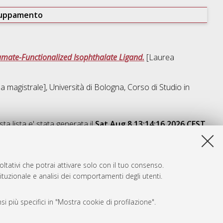
ruppamento
amate-Functionalized Isophthalate Ligand.
[Laurea
 magistrale], Università di Bologna, Corso di Studio in
ta lista e' stata generata il
Sat Aug 8 13:14:16 2026 CEST
.
ltativi che potrai attivare solo con il tuo consenso.
tituzionale e analisi dei comportamenti degli utenti.
i più specifici in "Mostra cookie di profilazione".