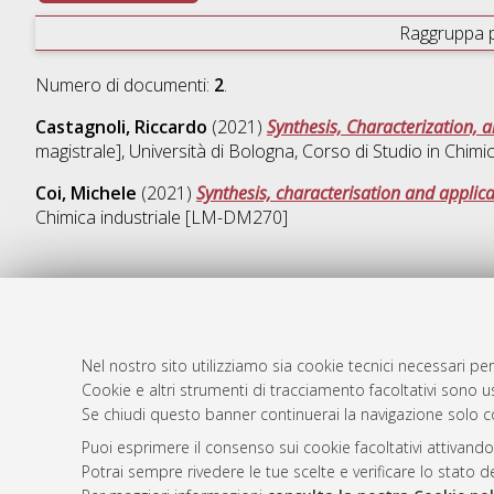
Raggruppa 
Numero di documenti:
2
.
Castagnoli, Riccardo
(2021)
Synthesis, Characterization, 
magistrale], Università di Bologna, Corso di Studio in
Chimi
Coi, Michele
(2021)
Synthesis, characterisation and appli
Chimica industriale [LM-DM270]
AMS Laure
Atom
Servizio i
Nel nostro sito utilizziamo sia cookie tecnici necessari per
Rss 1.0
Impostazio
Cookie e altri strumenti di tracciamento facoltativi sono us
Se chiudi questo banner continuerai la navigazione solo c
Rss 2.0
Informativa
Condizioni 
Puoi esprimere il consenso sui cookie facoltativi attivando
Potrai sempre rivedere le tue scelte e verificare lo stato 