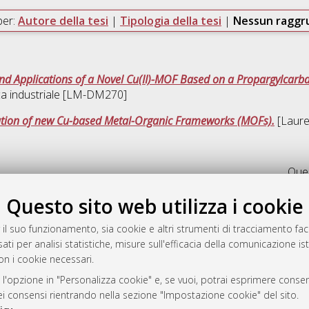
per:
Autore della tesi
|
Tipologia della tesi
|
Nessun ragg
and Applications of a Novel Cu(II)-MOF Based on a Propargylcarb
ca industriale [LM-DM270]
cation of new Cu-based Metal-Organic Frameworks (MOFs).
[Laurea
Ques
Questo sito web utilizza i cookie
a
mplementato e gestito da
AlmaDL
 il suo funzionamento, sia cookie e altri strumenti di tracciamento faco
ni Cookie
ati per analisi statistiche, misure sull'efficacia della comunicazione is
on i cookie necessari.
 sulla privacy
d’uso del sito
 l'opzione in "Personalizza cookie" e, se vuoi, potrai esprimere consens
dei consensi rientrando nella sezione "Impostazione cookie" del sito.