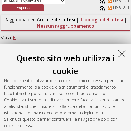
RSS 1.0
RSS 2.0
Raggruppa per:
Autore della tesi
|
Tipologia della tesi
|
Nessun raggruppamento
Vai a:
R
Numero di documenti:
1
.
Questo sito web utilizza i
R
cookie
Nel nostro sito utilizziamo sia cookie tecnici necessari per il suo
Ragazzini, Ilaria
(2018)
Studio di un sistema fotoprotettore da
funzionamento, sia cookie e altri strumenti di tracciamento
applicare alle cellulose in ambito cartario.
[Laurea magistrale],
facoltativi che potrai attivare solo con il tuo consenso.
Università di Bologna, Corso di Studio in
Chimica industriale
Cookie e altri strumenti di tracciamento facoltativi sono usati per
[LM-DM270]
, Documento full-text non disponibile
analisi statistiche, misure sull'efficacia della comunicazione
istituzionale e analisi dei comportamenti degli utenti.
Questa lista e' stata generata il
Fri Aug 7 23:52:22 2026 CEST
.
Se chiudi questo banner continuerai la navigazione solo con i
cookie necessari.