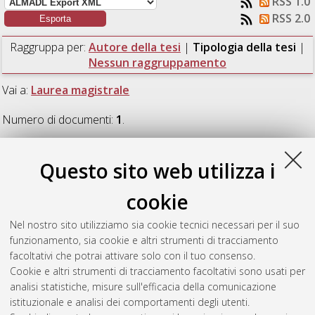
RSS 1.0
RSS 2.0
Raggruppa per:
Autore della tesi
|
Tipologia della tesi
|
Nessun raggruppamento
Vai a:
Laurea magistrale
Numero di documenti:
1
.
Laurea magistrale
Questo sito web utilizza i
cookie
Ciocchetti, Alessandro
(2020)
Studio per l'implementazione
del PMS e della Lean Manufacturing in WASP.
[Laurea
Nel nostro sito utilizziamo sia cookie tecnici necessari per il suo
magistrale], Università di Bologna, Corso di Studio in
funzionamento, sia cookie e altri strumenti di tracciamento
Ingegneria gestionale [LM-DM270]
, Documento ad accesso
facoltativi che potrai attivare solo con il tuo consenso.
riservato.
Cookie e altri strumenti di tracciamento facoltativi sono usati per
analisi statistiche, misure sull'efficacia della comunicazione
Questa lista e' stata generata il
Sat Aug 8 20:16:03 2026
istituzionale e analisi dei comportamenti degli utenti.
CEST
.