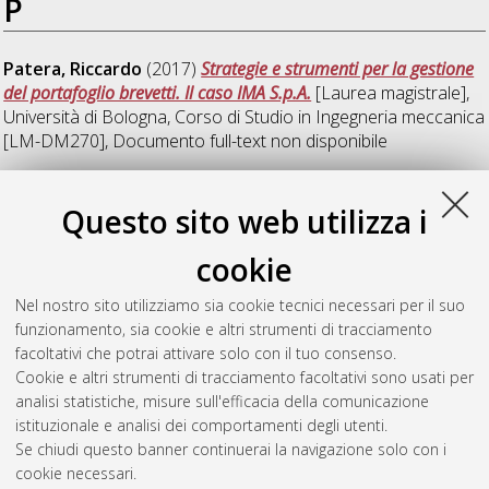
P
Patera, Riccardo
(2017)
Strategie e strumenti per la gestione
del portafoglio brevetti. Il caso IMA S.p.A.
[Laurea magistrale],
Università di Bologna, Corso di Studio in
Ingegneria meccanica
[LM-DM270]
, Documento full-text non disponibile
S
Questo sito web utilizza i
cookie
Spilotros, Michele
(2017)
Sviluppo di nuovi prodotti:
monitoraggio della performance in fase di commissioning.
Nel nostro sito utilizziamo sia cookie tecnici necessari per il suo
[Laurea magistrale], Università di Bologna, Corso di Studio in
funzionamento, sia cookie e altri strumenti di tracciamento
Ingegneria meccanica [LM-DM270]
, Documento full-text non
facoltativi che potrai attivare solo con il tuo consenso.
disponibile
Cookie e altri strumenti di tracciamento facoltativi sono usati per
analisi statistiche, misure sull'efficacia della comunicazione
Questa lista e' stata generata il
Sun Aug 9 09:55:51 2026
istituzionale e analisi dei comportamenti degli utenti.
CEST
.
Se chiudi questo banner continuerai la navigazione solo con i
cookie necessari.