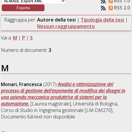
RSS 1.0
RSS 2.0
Raggruppa per:
Autore della tesi
|
Tipologia della tesi
|
Nessun raggruppamento
Vai a:
M
|
P
|
S
Numero di documenti:
3
.
M
Monari, Francesca
(2017)
Analisi e ottimizzazione del
processo di gestione dell'esponente di modifica dei disegni in
una azienda meccanica produttrice di sistemi per la
automazione.
[Laurea magistrale], Università di Bologna,
Corso di Studio in
Ingegneria gestionale [LM-DM270]
,
Documento full-text non disponibile