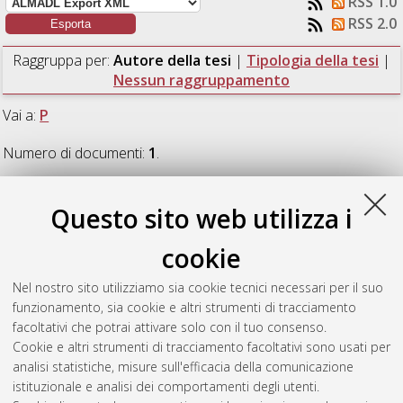
RSS 1.0
RSS 2.0
Raggruppa per:
Autore della tesi
|
Tipologia della tesi
|
Nessun raggruppamento
Vai a:
P
Numero di documenti:
1
.
P
Questo sito web utilizza i
cookie
Piredda, Laura
(2020)
Sustainability and valorization of small
pelagics: implementation of a shark-free eco-label for pelagic
Nel nostro sito utilizziamo sia cookie tecnici necessari per il suo
trawling fisheries in the Adriatic Sea.
[Laurea magistrale],
funzionamento, sia cookie e altri strumenti di tracciamento
Università di Bologna, Corso di Studio in
Biologia marina [LM-
facoltativi che potrai attivare solo con il tuo consenso.
DM270] - Ravenna
Cookie e altri strumenti di tracciamento facoltativi sono usati per
analisi statistiche, misure sull'efficacia della comunicazione
Questa lista e' stata generata il
Sun Aug 9 13:31:05 2026
istituzionale e analisi dei comportamenti degli utenti.
CEST
.