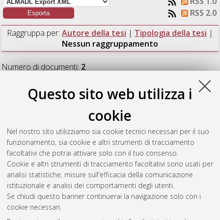
RSS 1.0
RSS 2.0
Raggruppa per:
Autore della tesi
|
Tipologia della tesi
|
Nessun raggruppamento
Numero di documenti:
2
.
Tosto, Carmelo Manuel
;
D'Angelo, Elena
(2016)
Rimini
Questo sito web utilizza i
città arcipelago.
[Laurea magistrale], Università di Bologna,
Corso di Studio in
Architettura [LM-DM270] - Cesena
,
cookie
Documento full-text non disponibile
Nel nostro sito utilizziamo sia cookie tecnici necessari per il suo
Vecchio, Chantal Julie Dorothy
;
Zignani, Claudia
(2016)
Un
funzionamento, sia cookie e altri strumenti di tracciamento
nuovo polo culturale per la città di Rimini.
[Laurea magistrale],
facoltativi che potrai attivare solo con il tuo consenso.
Università di Bologna, Corso di Studio in
Architettura [LM-
Cookie e altri strumenti di tracciamento facoltativi sono usati per
DM270] - Cesena
, Documento ad accesso riservato.
analisi statistiche, misure sull'efficacia della comunicazione
istituzionale e analisi dei comportamenti degli utenti.
Questa lista e' stata generata il
Fri Aug 7 18:42:39 2026 CEST
.
Se chiudi questo banner continuerai la navigazione solo con i
cookie necessari.