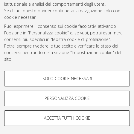
istituzionale e analisi dei comportamenti degli utenti.
Rss 1.0
Se chiudi questo banner continuerai la navigazione solo con i
Rss 2.0
cookie necessari.
Puoi esprimere il consenso sui cookie facoltativi attivando
l'opzione in "Personalizza cookie" e, se vuoi, potrai esprimere
AMS Laurea
consensi più specifici in "Mostra cookie di profilazione".
Servizio implementato e gestito da
AlmaDL
Potrai sempre rivedere le tue scelte e verificare lo stato dei
Impostazioni Cookie
consensi rientrando nella sezione "Impostazione cookie" del
Informativa sulla privacy
sito.
Condizioni d’uso del sito
Per maggiori informazioni
consulta la nostra Cookie policy
.
COOKIE DI PROFILAZIONE -
SOLO COOKIE NECESSARI
FACOLTATIVI
Si tratta di cookie utilizzati per analizzare le caratteristiche della
navigazione degli utenti, creare profili in base al loro comportamento
PERSONALIZZA COOKIE
© ALMA MATER STUDIORUM - Università di Bologna, 2007-2026.
sul sito, per analisi di marketing.
Mostra cookie di profilazione
ACCETTA TUTTI I COOKIE
Google/Youtube Video
COOKIE TECNICI - NECESSARI
Facebook