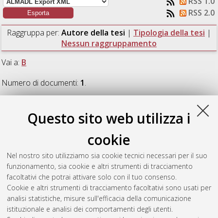
RSS 1.0
RSS 2.0
Raggruppa per:
Autore della tesi
|
Tipologia della tesi
|
Nessun raggruppamento
Vai a:
B
Numero di documenti:
1
.
B
Questo sito web utilizza i
cookie
Bonvento, India
(2016)
Shelf life di ricotta vaccina
confezionata in packaging a base di polibutilen-succinato.
Nel nostro sito utilizziamo sia cookie tecnici necessari per il suo
[Laurea], Università di Bologna, Corso di Studio in
Tecnologie
funzionamento, sia cookie e altri strumenti di tracciamento
alimentari [L-DM270] - Cesena
, Documento ad accesso
facoltativi che potrai attivare solo con il tuo consenso.
riservato.
Cookie e altri strumenti di tracciamento facoltativi sono usati per
analisi statistiche, misure sull'efficacia della comunicazione
Questa lista e' stata generata il
Sun Aug 9 13:27:08 2026
istituzionale e analisi dei comportamenti degli utenti.
CEST
.