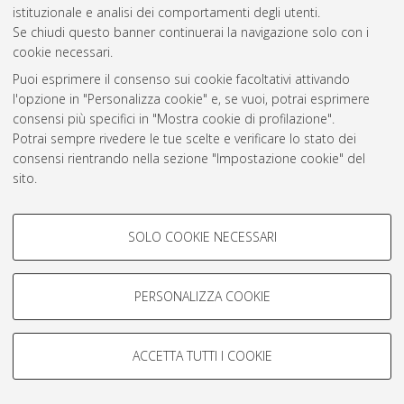
istituzionale e analisi dei comportamenti degli utenti.
Rss 1.0
Se chiudi questo banner continuerai la navigazione solo con i
Rss 2.0
cookie necessari.
Puoi esprimere il consenso sui cookie facoltativi attivando
l'opzione in "Personalizza cookie" e, se vuoi, potrai esprimere
AMS Laurea
consensi più specifici in "Mostra cookie di profilazione".
Servizio implementato e gestito da
AlmaDL
Potrai sempre rivedere le tue scelte e verificare lo stato dei
Impostazioni Cookie
consensi rientrando nella sezione "Impostazione cookie" del
Informativa sulla privacy
sito.
Condizioni d’uso del sito
Per maggiori informazioni
consulta la nostra Cookie policy
.
COOKIE DI PROFILAZIONE -
SOLO COOKIE NECESSARI
FACOLTATIVI
Si tratta di cookie utilizzati per analizzare le caratteristiche della
navigazione degli utenti, creare profili in base al loro comportamento
PERSONALIZZA COOKIE
© ALMA MATER STUDIORUM - Università di Bologna, 2007-2026.
sul sito, per analisi di marketing.
Mostra cookie di profilazione
ACCETTA TUTTI I COOKIE
Google/Youtube Video
COOKIE TECNICI - NECESSARI
Facebook