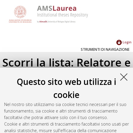
Login
STRUMENTI DI NAVIGAZIONE
Scorri la lista: Relatore e
Correlatore
Questo sito web utilizza i
Su di un livello
cookie
Seleziona un valore dall'elenco sottostante.
Nel nostro sito utilizziamo sia cookie tecnici necessari per il suo
2026
(1)
funzionamento, sia cookie e altri strumenti di tracciamento
facoltativi che potrai attivare solo con il tuo consenso.
Cookie e altri strumenti di tracciamento facoltativi sono usati per
Atom
analisi statistiche, misure sull'efficacia della comunicazione