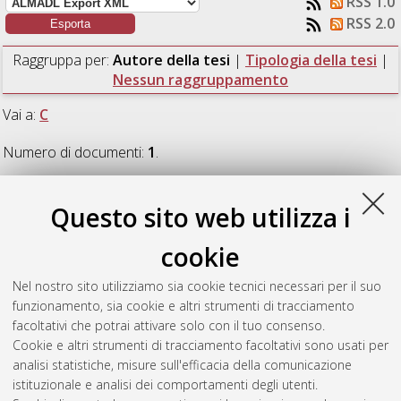
RSS 1.0
RSS 2.0
Raggruppa per:
Autore della tesi
|
Tipologia della tesi
|
Nessun raggruppamento
Vai a:
C
Numero di documenti:
1
.
C
Questo sito web utilizza i
cookie
Carati, Alice
(2020)
Development of a biotechnological
Anammox process for the removal of nitrogen from aqueous
Nel nostro sito utilizziamo sia cookie tecnici necessari per il suo
effluents.
[Laurea magistrale], Università di Bologna, Corso di
funzionamento, sia cookie e altri strumenti di tracciamento
Studio in
Ingegneria chimica e di processo [LM-DM270]
,
facoltativi che potrai attivare solo con il tuo consenso.
Documento full-text non disponibile
Cookie e altri strumenti di tracciamento facoltativi sono usati per
analisi statistiche, misure sull'efficacia della comunicazione
Questa lista e' stata generata il
Sun Aug 9 09:15:31 2026
istituzionale e analisi dei comportamenti degli utenti.
CEST
.