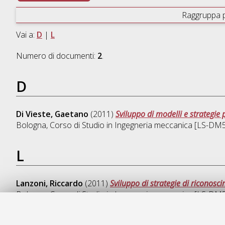
Raggruppa 
Vai a:
D
|
L
Numero di documenti:
2
.
D
Di Vieste, Gaetano
(2011)
Sviluppo di modelli e strategie 
Bologna, Corso di Studio in
Ingegneria meccanica [LS-DM
L
Lanzoni, Riccardo
(2011)
Sviluppo di strategie di riconosci
Bologna, Corso di Studio in
Ingegneria meccanica [LS-DM