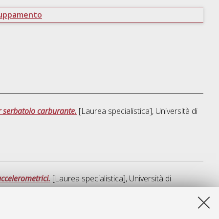
ruppamento
er serbatoio carburante.
[Laurea specialistica], Università di
accelerometrici.
[Laurea specialistica], Università di
a lista e' stata generata il
Thu Aug 6 21:23:31 2026 CEST
.