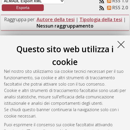
RSS 1.0
RSS 2.0
Raggruppa per:
Autore della tesi
|
Tipologia della tesi
|
Nessun raggruppamento
Numero di documenti:
2
.
Questo sito web utilizza i
Brasini, Martina
(2015)
Domini di Dedekind.
[Laurea],
Università di Bologna, Corso di Studio in
Matematica [L-
cookie
DM270]
Nel nostro sito utilizziamo sia cookie tecnici necessari per il suo
Gagliardo, Pietro
(2015)
p-gruppi di ordine "piccolo".
funzionamento, sia cookie e altri strumenti di tracciamento
[Laurea], Università di Bologna, Corso di Studio in
Matematica
facoltativi che potrai attivare solo con il tuo consenso.
[L-DM270]
Cookie e altri strumenti di tracciamento facoltativi sono usati per
analisi statistiche, misure sull'efficacia della comunicazione
Questa lista e' stata generata il
Thu Aug 6 13:26:30 2026
istituzionale e analisi dei comportamenti degli utenti.
CEST
.
Se chiudi questo banner continuerai la navigazione solo con i
cookie necessari.
Puoi esprimere il consenso sui cookie facoltativi attivando
Atom