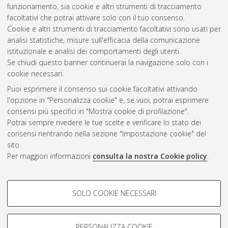
audits in a medical physics department.
[Laurea magistrale],
funzionamento, sia cookie e altri strumenti di tracciamento
Università di Bologna, Corso di Studio in
Physics [LM-DM270]
,
facoltativi che potrai attivare solo con il tuo consenso.
Documento full-text non disponibile
Cookie e altri strumenti di tracciamento facoltativi sono usati per
analisi statistiche, misure sull'efficacia della comunicazione
Questa lista e' stata generata il
Thu Aug 6 09:17:50 2026
istituzionale e analisi dei comportamenti degli utenti.
CEST
.
Se chiudi questo banner continuerai la navigazione solo con i
cookie necessari.
Puoi esprimere il consenso sui cookie facoltativi attivando
Atom
l'opzione in "Personalizza cookie" e, se vuoi, potrai esprimere
Rss 1.0
consensi più specifici in "Mostra cookie di profilazione".
Potrai sempre rivedere le tue scelte e verificare lo stato dei
Rss 2.0
consensi rientrando nella sezione "Impostazione cookie" del
sito.
Per maggiori informazioni
consulta la nostra Cookie policy
.
AMS Laurea
Servizio implementato e gestito da
AlmaDL
Impostazioni Cookie
COOKIE DI PROFILAZIONE -
SOLO COOKIE NECESSARI
Informativa sulla privacy
FACOLTATIVI
Condizioni d’uso del sito
Si tratta di cookie utilizzati per analizzare le caratteristiche della
navigazione degli utenti, creare profili in base al loro comportamento
PERSONALIZZA COOKIE