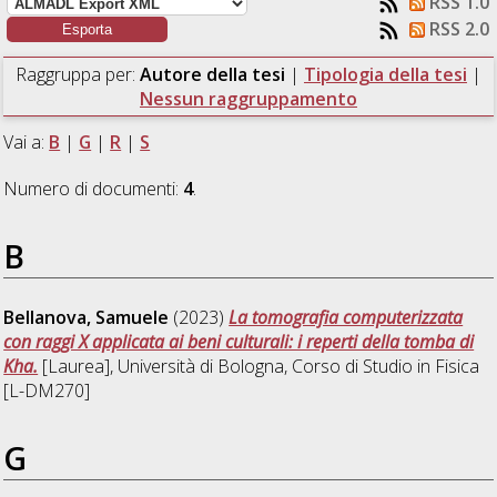
RSS 1.0
RSS 2.0
Raggruppa per:
Autore della tesi
|
Tipologia della tesi
|
Nessun raggruppamento
Vai a:
B
|
G
|
R
|
S
Numero di documenti:
4
.
B
Bellanova, Samuele
(2023)
La tomografia computerizzata
con raggi X applicata ai beni culturali: i reperti della tomba di
Kha.
[Laurea], Università di Bologna, Corso di Studio in
Fisica
[L-DM270]
G