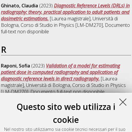
Ghinato, Claudia
(2023)
Diagnostic Reference Levels (DRLs) in
radiography: theory, practical application to adult patients and
dosimetric estimations.
[Laurea magistrale], Università di
Bologna, Corso di Studio in
Physics [LM-DM270]
, Documento
full-text non disponibile
R
Raponi, Sofia
(2023)
Validation of a model for estimating
patient dose in computed radiography and application of
diagnostic reference levels in direct radiography.
[Laurea
magistrale], Università di Bologna, Corso di Studio in
Physics
[LM-DM270]
, Documento full-text non disponibile
Questo sito web utilizza i
S
cookie
Soprani, Laura
(2023)
Planning and implementation of clinical
Nel nostro sito utilizziamo sia cookie tecnici necessari per il suo