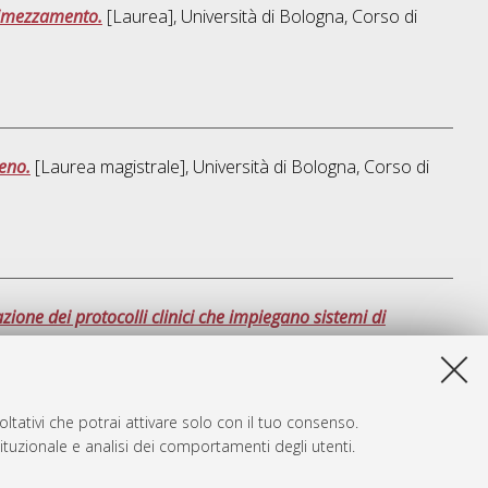
 dimezzamento.
[Laurea], Università di Bologna, Corso di
eno.
[Laurea magistrale], Università di Bologna, Corso di
ione dei protocolli clinici che impiegano sistemi di
sta lista e' stata generata il
Fri Aug 7 05:14:22 2026 CEST
.
ltativi che potrai attivare solo con il tuo consenso.
tituzionale e analisi dei comportamenti degli utenti.