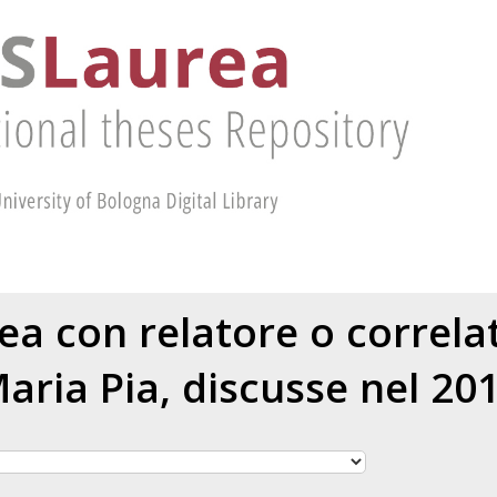
rea con relatore o correl
aria Pia
, discusse nel 20