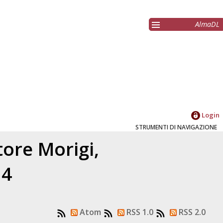
AlmaDL
Login
STRUMENTI DI NAVIGAZIONE
atore
Morigi,
14
Atom
RSS 1.0
RSS 2.0