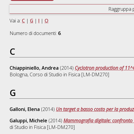
Raggruppa 
Vai a:
C
|
G
|
I
|
O
Numero di documenti:
6
.
C
Chiappiniello, Andrea
(2014)
Cyclotron production of 11^C
Bologna, Corso di Studio in
Fisica [LM-DM270]
G
Galloni, Elena
(2014)
Un target a basso costo per la produz
Galuppi, Michele
(2014)
Mammografia digitale: confronto t
di Studio in
Fisica [LM-DM270]