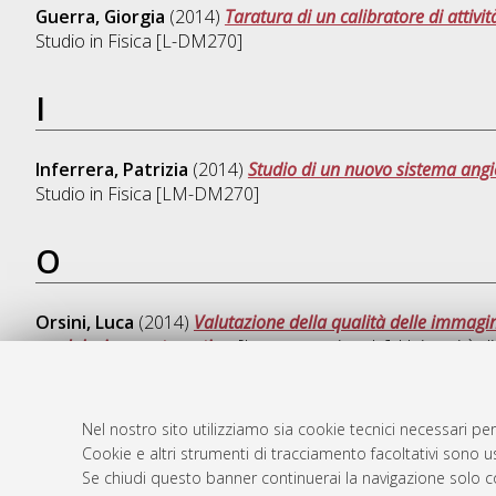
Guerra, Giorgia
(2014)
Taratura di un calibratore di attiv
Studio in
Fisica [L-DM270]
I
Inferrera, Patrizia
(2014)
Studio di un nuovo sistema angi
Studio in
Fisica [LM-DM270]
O
Orsini, Luca
(2014)
Valutazione della qualità delle immagin
modulazione automatica.
[Laurea magistrale], Università d
Nel nostro sito utilizziamo sia cookie tecnici necessari per
Cookie e altri strumenti di tracciamento facoltativi sono us
AMS Laure
Atom
Se chiudi questo banner continuerai la navigazione solo c
Servizio i