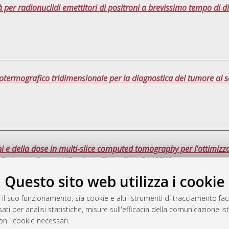
ità per radionuclidi emettitori di positroni a brevissimo tempo di
otermografico tridimensionale per la diagnostica del tumore al s
i e della dose in multi-slice computed tomography per l'ottimizzaz
i Bologna, Corso di Studio in
Fisica [LM-DM270]
Questo sito web utilizza i cookie
Que
 il suo funzionamento, sia cookie e altri strumenti di tracciamento faco
ati per analisi statistiche, misure sull'efficacia della comunicazione is
a
on i cookie necessari.
mplementato e gestito da
AlmaDL