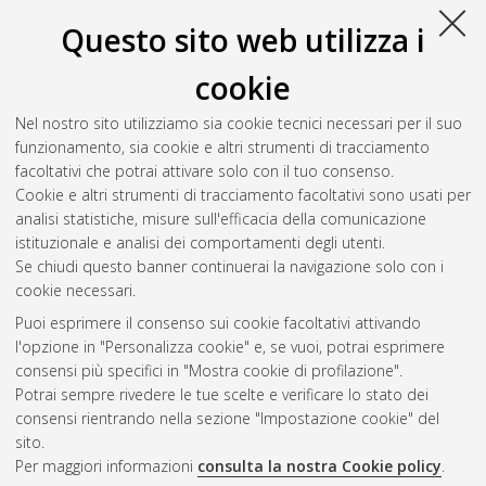
Fisica [L-DM270]
Questo sito web utilizza i
P
cookie
Nel nostro sito utilizziamo sia cookie tecnici necessari per il suo
Pedrazzini, Filippo
(2013)
Sviluppo di un sistema tomografico
funzionamento, sia cookie e altri strumenti di tracciamento
con tubo a raggi x da 300 kv: progettazione e test preliminari.
facoltativi che potrai attivare solo con il tuo consenso.
[Laurea], Università di Bologna, Corso di Studio in
Fisica [L-
Cookie e altri strumenti di tracciamento facoltativi sono usati per
DM270]
analisi statistiche, misure sull'efficacia della comunicazione
istituzionale e analisi dei comportamenti degli utenti.
Questa lista e' stata generata il
Fri Aug 7 01:43:34 2026 CEST
.
Se chiudi questo banner continuerai la navigazione solo con i
cookie necessari.
Puoi esprimere il consenso sui cookie facoltativi attivando
Atom
l'opzione in "Personalizza cookie" e, se vuoi, potrai esprimere
Rss 1.0
consensi più specifici in "Mostra cookie di profilazione".
Potrai sempre rivedere le tue scelte e verificare lo stato dei
Rss 2.0
consensi rientrando nella sezione "Impostazione cookie" del
sito.
Per maggiori informazioni
consulta la nostra Cookie policy
.
AMS Laurea