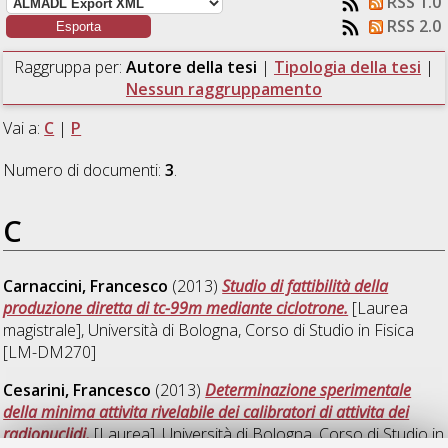
RSS 1.0
RSS 2.0
Raggruppa per:
Autore della tesi
|
Tipologia della tesi
|
Nessun raggruppamento
Vai a:
C
|
P
Numero di documenti:
3
.
C
Carnaccini, Francesco
(2013)
Studio di fattibilità della
produzione diretta di tc-99m mediante ciclotrone.
[Laurea
magistrale], Università di Bologna, Corso di Studio in
Fisica
[LM-DM270]
Cesarini, Francesco
(2013)
Determinazione sperimentale
della minima attivita rivelabile dei calibratori di attivita dei
radionuclidi.
[Laurea], Università di Bologna, Corso di Studio in