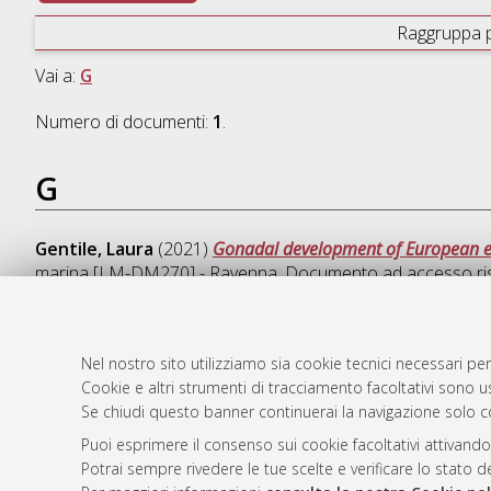
Raggruppa 
Vai a:
G
Numero di documenti:
1
.
G
Gentile, Laura
(2021)
Gonadal development of European eels,
marina [LM-DM270] - Ravenna
, Documento ad accesso ri
Nel nostro sito utilizziamo sia cookie tecnici necessari per
Cookie e altri strumenti di tracciamento facoltativi sono us
AMS Laure
Atom
Se chiudi questo banner continuerai la navigazione solo c
Servizio i
Rss 1.0
Impostazio
Puoi esprimere il consenso sui cookie facoltativi attivando
Rss 2.0
Potrai sempre rivedere le tue scelte e verificare lo stato 
Informativa