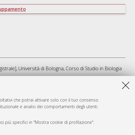
ruppamento
strale], Università di Bologna, Corso di Studio in
Biologia
ta lista e' stata generata il
Sat Aug 8 20:15:32 2026 CEST
.
ltativi che potrai attivare solo con il tuo consenso.
tituzionale e analisi dei comportamenti degli utenti.
i più specifici in "Mostra cookie di profilazione".