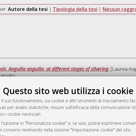
per:
Autore della tesi
|
Tipologia della tesi
|
Nessun ragg
 Anguilla anguilla, at different stages of silvering.
[Laurea magi
servato.
Questo sito web utilizza i cookie
Ques
 il suo funzionamento, sia cookie e altri strumenti di tracciamento faco
ati per analisi statistiche, misure sull'efficacia della comunicazione is
a
on i cookie necessari.
mplementato e gestito da
AlmaDL
ni Cookie
 l'opzione in "Personalizza cookie" e, se vuoi, potrai esprimere consens
dei consensi rientrando nella sezione "Impostazione cookie" del sito.
 sulla privacy