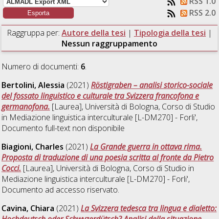
RSS 1.0
RSS 2.0
Raggruppa per:
Autore della tesi
|
Tipologia della tesi
|
Nessun raggruppamento
Numero di documenti:
6
.
Bertolini, Alessia
(2021)
Röstigraben – analisi storico-sociale
del fossato linguistico e culturale tra Svizzera francofona e
germanofona.
[Laurea], Università di Bologna, Corso di Studio
in
Mediazione linguistica interculturale [L-DM270] - Forli'
,
Documento full-text non disponibile
Biagioni, Charles
(2021)
La Grande guerra in ottava rima.
Proposta di traduzione di una poesia scritta al fronte da Pietro
Cocci.
[Laurea], Università di Bologna, Corso di Studio in
Mediazione linguistica interculturale [L-DM270] - Forli'
,
Documento ad accesso riservato.
Cavina, Chiara
(2021)
La Svizzera tedesca tra lingua e dialetto:
Hochdeutsch oder Schwyzerdütsch? Analisi della situazione