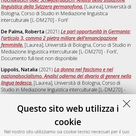
linguistica della Svizzera germanofona.
[Laurea], Università di
Bologna, Corso di Studio in
Mediazione linguistica
interculturale [L-DM270] - Forli'
De Palma, Roberta
(2021)
Le pari opportunità in Germania:
l'articolo 3, comma 2 pietra miliare dell'emancipazione
femminile.
[Laurea], Università di Bologna, Corso di Studio in
Mediazione linguistica interculturale [L-DM270] - Forli'
,
Documento full-text non disponibile
Lippolis, Natalia
(2021)
La donna nel fascismo e nel
nazionalsocialismo. Analisi odierna del divario di genere nella
lingua tedesca.
[Laurea], Università di Bologna, Corso di
Studio in
Mediazione linguistica interculturale [L-DM270] -
Forli'
, Documento ad accesso riservato.
Questo sito web utilizza i
Sommer, Katrin
(2021)
Siamo con voi? – Eine
korpuslinguistische Diskursanalyse über das Italien- und
cookie
Deutschlandbild in deutschen und italienischen
Zeitungsartikeln zu Beginn der Coronavirus-Pandemie.
[Laurea
Nel nostro sito utilizziamo sia cookie tecnici necessari per il suo
magistrale], Università di Bologna, Corso di Studio in