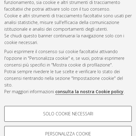
funzionamento, sia cookie e altri strumenti di tracciamento
Specialized translation [LM-DM270] - Forli'
, Documento ad
facoltativi che potrai attivare solo con il tuo consenso.
accesso riservato.
Cookie e altri strumenti di tracciamento facoltativi sono usati per
analisi statistiche, misure sull'efficacia della comunicazione
Questa lista e' stata generata il
Thu Aug 6 22:53:40 2026
istituzionale e analisi dei comportamenti degli utenti.
CEST
.
Se chiudi questo banner continuerai la navigazione solo con i
cookie necessari.
Puoi esprimere il consenso sui cookie facoltativi attivando
Atom
l'opzione in "Personalizza cookie" e, se vuoi, potrai esprimere
Rss 1.0
consensi più specifici in "Mostra cookie di profilazione".
Potrai sempre rivedere le tue scelte e verificare lo stato dei
Rss 2.0
consensi rientrando nella sezione "Impostazione cookie" del
sito.
Per maggiori informazioni
consulta la nostra Cookie policy
.
AMS Laurea
Servizio implementato e gestito da
AlmaDL
Impostazioni Cookie
COOKIE DI PROFILAZIONE -
SOLO COOKIE NECESSARI
Informativa sulla privacy
FACOLTATIVI
Condizioni d’uso del sito
Si tratta di cookie utilizzati per analizzare le caratteristiche della
navigazione degli utenti, creare profili in base al loro comportamento
PERSONALIZZA COOKIE