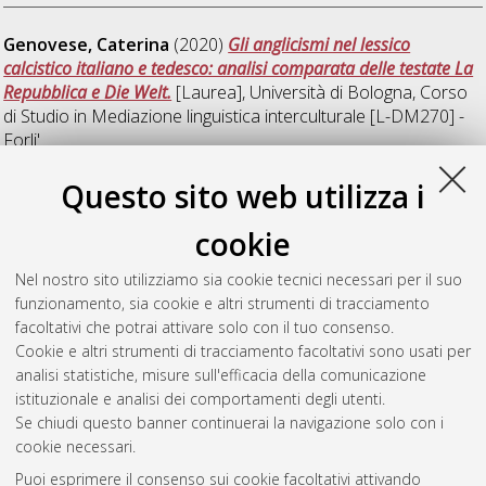
Genovese, Caterina
(2020)
Gli anglicismi nel lessico
calcistico italiano e tedesco: analisi comparata delle testate La
Repubblica e Die Welt.
[Laurea], Università di Bologna, Corso
di Studio in
Mediazione linguistica interculturale [L-DM270] -
Forli'
Questo sito web utilizza i
P
cookie
Pastorelli, Elisa
(2020)
Testimonianze sulla DDR:
Nel nostro sito utilizziamo sia cookie tecnici necessari per il suo
approfondimento sulle Ostfrauen prima e dopo il 1989.
funzionamento, sia cookie e altri strumenti di tracciamento
[Laurea], Università di Bologna, Corso di Studio in
Mediazione
facoltativi che potrai attivare solo con il tuo consenso.
linguistica interculturale [L-DM270] - Forli'
Cookie e altri strumenti di tracciamento facoltativi sono usati per
analisi statistiche, misure sull'efficacia della comunicazione
Questa lista e' stata generata il
Sat Aug 8 03:33:13 2026
istituzionale e analisi dei comportamenti degli utenti.
CEST
.
Se chiudi questo banner continuerai la navigazione solo con i
cookie necessari.
Puoi esprimere il consenso sui cookie facoltativi attivando
Atom