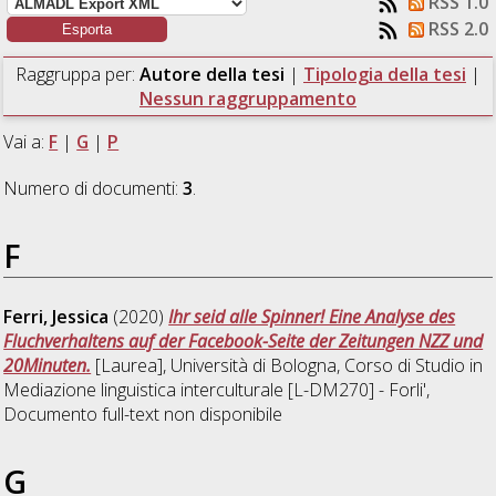
RSS 1.0
RSS 2.0
Raggruppa per:
Autore della tesi
|
Tipologia della tesi
|
Nessun raggruppamento
Vai a:
F
|
G
|
P
Numero di documenti:
3
.
F
Ferri, Jessica
(2020)
Ihr seid alle Spinner! Eine Analyse des
Fluchverhaltens auf der Facebook-Seite der Zeitungen NZZ und
20Minuten.
[Laurea], Università di Bologna, Corso di Studio in
Mediazione linguistica interculturale [L-DM270] - Forli'
,
Documento full-text non disponibile
G