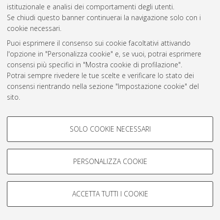
Atom
istituzionale e analisi dei comportamenti degli utenti.
Se chiudi questo banner continuerai la navigazione solo con i
Rss 1.0
cookie necessari.
Rss 2.0
Puoi esprimere il consenso sui cookie facoltativi attivando
l'opzione in "Personalizza cookie" e, se vuoi, potrai esprimere
consensi più specifici in "Mostra cookie di profilazione".
AMS Laurea
Potrai sempre rivedere le tue scelte e verificare lo stato dei
Servizio implementato e gestito da
AlmaDL
consensi rientrando nella sezione "Impostazione cookie" del
Impostazioni Cookie
sito.
Informativa sulla privacy
Per maggiori informazioni
consulta la nostra Cookie policy
.
Condizioni d’uso del sito
COOKIE DI PROFILAZIONE -
SOLO COOKIE NECESSARI
FACOLTATIVI
Si tratta di cookie utilizzati per analizzare le caratteristiche della
navigazione degli utenti, creare profili in base al loro comportamento
PERSONALIZZA COOKIE
sul sito, per analisi di marketing.
© ALMA MATER STUDIORUM - Università di Bologna, 2007-2026.
Mostra cookie di profilazione
ACCETTA TUTTI I COOKIE
Google/Youtube Video
COOKIE TECNICI - NECESSARI
Facebook