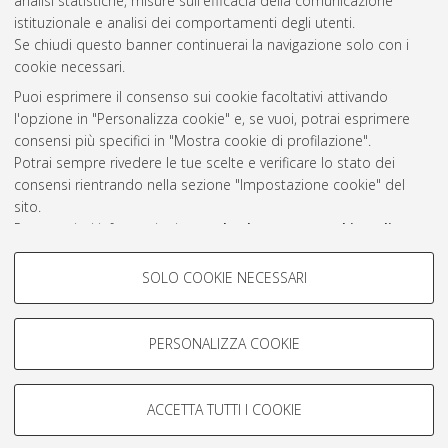
2022
(2)
analisi statistiche, misure sull'efficacia della comunicazione
istituzionale e analisi dei comportamenti degli utenti.
Se chiudi questo banner continuerai la navigazione solo con i
cookie necessari.
Atom
Puoi esprimere il consenso sui cookie facoltativi attivando
Rss 1.0
l'opzione in "Personalizza cookie" e, se vuoi, potrai esprimere
consensi più specifici in "Mostra cookie di profilazione".
Rss 2.0
Potrai sempre rivedere le tue scelte e verificare lo stato dei
consensi rientrando nella sezione "Impostazione cookie" del
sito.
AMS Laurea
Per maggiori informazioni
consulta la nostra Cookie policy
.
Servizio implementato e gestito da
AlmaDL
Impostazioni Cookie
COOKIE DI PROFILAZIONE -
SOLO COOKIE NECESSARI
Informativa sulla privacy
FACOLTATIVI
Condizioni d’uso del sito
Si tratta di cookie utilizzati per analizzare le caratteristiche della
navigazione degli utenti, creare profili in base al loro comportamento
PERSONALIZZA COOKIE
sul sito, per analisi di marketing.
Mostra cookie di profilazione
ACCETTA TUTTI I COOKIE
Google/Youtube Video
© ALMA MATER STUDIORUM - Università di Bologna, 2007-2026.
COOKIE TECNICI - NECESSARI