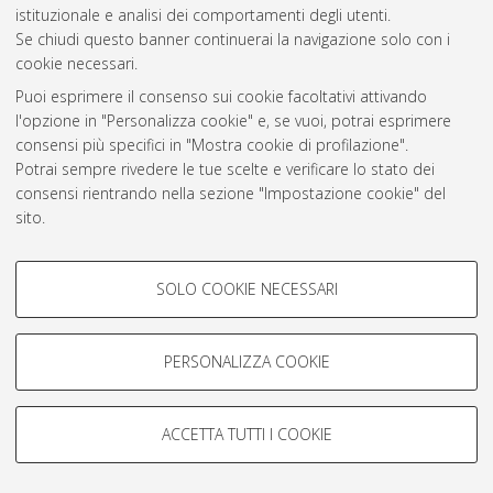
Atom
istituzionale e analisi dei comportamenti degli utenti.
Se chiudi questo banner continuerai la navigazione solo con i
Rss 1.0
cookie necessari.
Rss 2.0
Puoi esprimere il consenso sui cookie facoltativi attivando
l'opzione in "Personalizza cookie" e, se vuoi, potrai esprimere
consensi più specifici in "Mostra cookie di profilazione".
AMS Laurea
Potrai sempre rivedere le tue scelte e verificare lo stato dei
Servizio implementato e gestito da
AlmaDL
consensi rientrando nella sezione "Impostazione cookie" del
Impostazioni Cookie
sito.
Informativa sulla privacy
Per maggiori informazioni
consulta la nostra Cookie policy
.
Condizioni d’uso del sito
COOKIE DI PROFILAZIONE -
SOLO COOKIE NECESSARI
FACOLTATIVI
Si tratta di cookie utilizzati per analizzare le caratteristiche della
navigazione degli utenti, creare profili in base al loro comportamento
PERSONALIZZA COOKIE
sul sito, per analisi di marketing.
© ALMA MATER STUDIORUM - Università di Bologna, 2007-2026.
Mostra cookie di profilazione
ACCETTA TUTTI I COOKIE
Google/Youtube Video
COOKIE TECNICI - NECESSARI
Facebook