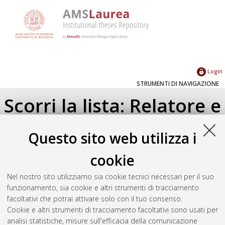
Login
STRUMENTI DI NAVIGAZIONE
Scorri la lista: Relatore e
Correlatore
Questo sito web utilizza i
Su di un livello
cookie
Seleziona un valore dall'elenco sottostante.
Nel nostro sito utilizziamo sia cookie tecnici necessari per il suo
2012
(1)
funzionamento, sia cookie e altri strumenti di tracciamento
facoltativi che potrai attivare solo con il tuo consenso.
Cookie e altri strumenti di tracciamento facoltativi sono usati per
Atom
analisi statistiche, misure sull'efficacia della comunicazione