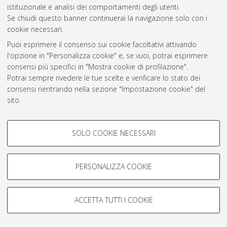
istituzionale e analisi dei comportamenti degli utenti.
Rss 1.0
Se chiudi questo banner continuerai la navigazione solo con i
Rss 2.0
cookie necessari.
Puoi esprimere il consenso sui cookie facoltativi attivando
l'opzione in "Personalizza cookie" e, se vuoi, potrai esprimere
AMS Laurea
consensi più specifici in "Mostra cookie di profilazione".
Servizio implementato e gestito da
AlmaDL
Potrai sempre rivedere le tue scelte e verificare lo stato dei
Impostazioni Cookie
consensi rientrando nella sezione "Impostazione cookie" del
Informativa sulla privacy
sito.
Condizioni d’uso del sito
Per maggiori informazioni
consulta la nostra Cookie policy
.
COOKIE DI PROFILAZIONE -
SOLO COOKIE NECESSARI
FACOLTATIVI
Si tratta di cookie utilizzati per analizzare le caratteristiche della
navigazione degli utenti, creare profili in base al loro comportamento
PERSONALIZZA COOKIE
© ALMA MATER STUDIORUM - Università di Bologna, 2007-2026.
sul sito, per analisi di marketing.
Mostra cookie di profilazione
ACCETTA TUTTI I COOKIE
Google/Youtube Video
COOKIE TECNICI - NECESSARI
Facebook