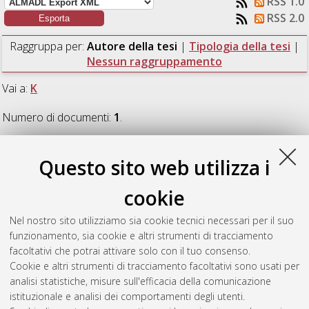
RSS 1.0
RSS 2.0
Raggruppa per:
Autore della tesi
|
Tipologia della tesi
|
Nessun raggruppamento
Vai a:
K
Numero di documenti:
1
.
K
Questo sito web utilizza i
cookie
Kanellis, Alessandro
(2024)
Analisi e Ottimizzazione
Energetica dell'Impianto di Produzione di Biodiesel di Bunge
Nel nostro sito utilizziamo sia cookie tecnici necessari per il suo
Italia S.p.A.
[Laurea magistrale], Università di Bologna, Corso
funzionamento, sia cookie e altri strumenti di tracciamento
di Studio in
Ingegneria chimica e di processo [LM-DM270]
,
facoltativi che potrai attivare solo con il tuo consenso.
Documento full-text non disponibile
Cookie e altri strumenti di tracciamento facoltativi sono usati per
analisi statistiche, misure sull'efficacia della comunicazione
Questa lista e' stata generata il
Thu Aug 6 12:10:45 2026
istituzionale e analisi dei comportamenti degli utenti.
CEST
.