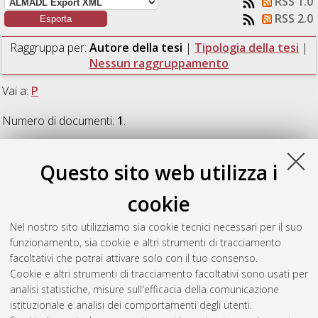
RSS 1.0
RSS 2.0
Raggruppa per:
Autore della tesi
|
Tipologia della tesi
|
Nessun raggruppamento
Vai a:
P
Numero di documenti:
1
.
P
Questo sito web utilizza i
cookie
Perini, Francesco
(2012)
Structural design, manufacturing
and testing of the new wing for the CSIR's Modular UAS in
Nel nostro sito utilizziamo sia cookie tecnici necessari per il suo
composite materials.
[Laurea magistrale], Università di
funzionamento, sia cookie e altri strumenti di tracciamento
Bologna, Corso di Studio in
Ingegneria aerospaziale [LM-
facoltativi che potrai attivare solo con il tuo consenso.
DM270] - Forli'
Cookie e altri strumenti di tracciamento facoltativi sono usati per
analisi statistiche, misure sull'efficacia della comunicazione
Questa lista e' stata generata il
Sat Aug 8 13:15:29 2026
istituzionale e analisi dei comportamenti degli utenti.
CEST
.