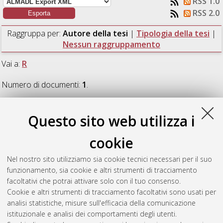
RSS 1.0
RSS 2.0
Raggruppa per:
Autore della tesi
|
Tipologia della tesi
|
Nessun raggruppamento
Vai a:
R
Numero di documenti:
1
.
R
Questo sito web utilizza i
cookie
Rinaldi, Thomas
(2019)
Standardizzazione delle procedure di
sviluppo nuovo prodotto: strumenti informatici a sostegno delle
Nel nostro sito utilizziamo sia cookie tecnici necessari per il suo
interdipendenze aziendali. Il caso Neri SPA.
[Laurea
funzionamento, sia cookie e altri strumenti di tracciamento
magistrale], Università di Bologna, Corso di Studio in
facoltativi che potrai attivare solo con il tuo consenso.
Ingegneria gestionale [LM-DM270]
, Documento full-text non
Cookie e altri strumenti di tracciamento facoltativi sono usati per
disponibile
analisi statistiche, misure sull'efficacia della comunicazione
istituzionale e analisi dei comportamenti degli utenti.
Questa lista e' stata generata il
Fri Aug 7 04:59:42 2026 CEST
.