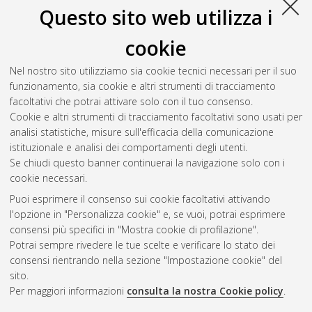
magistrale], Università di Bologna, Corso di Studio in
Questo sito web utilizza i
Ingegneria civile [LM-DM270]
cookie
Russo, Pasquale
(2022)
Bambù strutturale: influenza dei
raggi UV e dei trattamenti superficiali sulle proprietà
Nel nostro sito utilizziamo sia cookie tecnici necessari per il suo
meccaniche.
[Laurea magistrale], Università di Bologna, Corso
funzionamento, sia cookie e altri strumenti di tracciamento
di Studio in
Ingegneria civile [LM-DM270]
, Documento ad
facoltativi che potrai attivare solo con il tuo consenso.
accesso riservato.
Cookie e altri strumenti di tracciamento facoltativi sono usati per
analisi statistiche, misure sull'efficacia della comunicazione
Questa lista e' stata generata il
Thu Aug 6 04:42:54 2026
istituzionale e analisi dei comportamenti degli utenti.
CEST
.
Se chiudi questo banner continuerai la navigazione solo con i
cookie necessari.
Puoi esprimere il consenso sui cookie facoltativi attivando
Atom
l'opzione in "Personalizza cookie" e, se vuoi, potrai esprimere
Rss 1.0
consensi più specifici in "Mostra cookie di profilazione".
Potrai sempre rivedere le tue scelte e verificare lo stato dei
Rss 2.0
consensi rientrando nella sezione "Impostazione cookie" del
sito.
Per maggiori informazioni
consulta la nostra Cookie policy
.
AMS Laurea
Servizio implementato e gestito da
AlmaDL