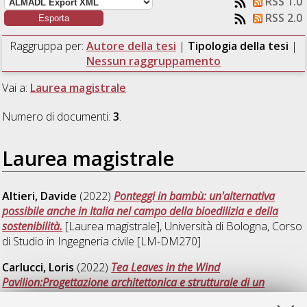
RSS 1.0
RSS 2.0
Raggruppa per:
Autore della tesi
|
Tipologia della tesi
|
Nessun raggruppamento
Vai a:
Laurea magistrale
Numero di documenti:
3
.
Laurea magistrale
Altieri, Davide
(2022)
Ponteggi in bambù: un'alternativa
possibile anche in Italia nel campo della bioedilizia e della
sostenibilità.
[Laurea magistrale], Università di Bologna, Corso
di Studio in
Ingegneria civile [LM-DM270]
Carlucci, Loris
(2022)
Tea Leaves in the Wind
Pavilion:Progettazione architettonica e strutturale di un
Padiglione in Bambù per il contest BAC 2021.
[Laurea