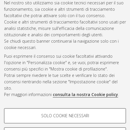
Nel nostro sito utilizziamo sia cookie tecnici necessari per il suo
Zhonga, Anjeza
(2021)
Un modello accoppiato elasto-
funzionamento, sia cookie e altri strumenti di tracciamento
diffusivo per il bambù.
[Laurea magistrale], Università di
facoltativi che potrai attivare solo con il tuo consenso.
Bologna, Corso di Studio in
Ingegneria civile [LM-DM270]
,
Cookie e altri strumenti di tracciamento facoltativi sono usati per
Documento full-text non disponibile
analisi statistiche, misure sull'efficacia della comunicazione
istituzionale e analisi dei comportamenti degli utenti.
Questa lista e' stata generata il
Fri Aug 7 04:47:39 2026 CEST
.
Se chiudi questo banner continuerai la navigazione solo con i
cookie necessari.
Puoi esprimere il consenso sui cookie facoltativi attivando
Atom
l'opzione in "Personalizza cookie" e, se vuoi, potrai esprimere
Rss 1.0
consensi più specifici in "Mostra cookie di profilazione".
Potrai sempre rivedere le tue scelte e verificare lo stato dei
Rss 2.0
consensi rientrando nella sezione "Impostazione cookie" del
sito.
Per maggiori informazioni
consulta la nostra Cookie policy
.
AMS Laurea
Servizio implementato e gestito da
AlmaDL
Impostazioni Cookie
COOKIE DI PROFILAZIONE -
SOLO COOKIE NECESSARI
Informativa sulla privacy
FACOLTATIVI
Condizioni d’uso del sito
Si tratta di cookie utilizzati per analizzare le caratteristiche della