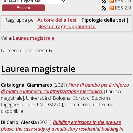
RSS 1.0
RSS 2.0
Raggruppa per:
Autore della tesi
|
Tipologia della tesi
|
Nessun raggruppamento
Vai a:
Laurea magistrale
Numero di documenti:
6
.
Laurea magistrale
Catalogna, Giammarco
(2021)
Fibre di bambù per il rinforzo
di malta e intonaco: caratterizzazione meccanica.
[Laurea
magistrale], Università di Bologna, Corso di Studio in
Ingegneria civile [LM-DM270]
, Documento full-text non
disponibile
Di Carlo, Alessia
(2021)
Building emissions in the pre-use
phase: the case study of a multi-story residential building in