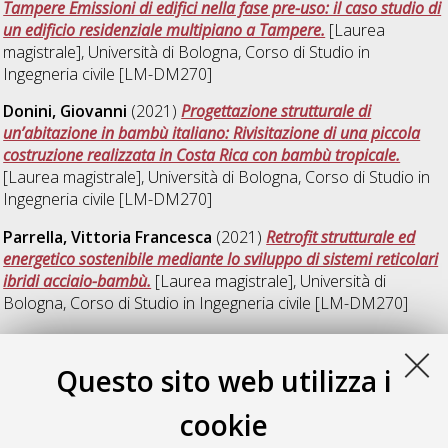
Tampere Emissioni di edifici nella fase pre-uso: il caso studio di
un edificio residenziale multipiano a Tampere.
[Laurea
magistrale], Università di Bologna, Corso di Studio in
Ingegneria civile [LM-DM270]
Donini, Giovanni
(2021)
Progettazione strutturale di
un’abitazione in bambù italiano: Rivisitazione di una piccola
costruzione realizzata in Costa Rica con bambù tropicale.
[Laurea magistrale], Università di Bologna, Corso di Studio in
Ingegneria civile [LM-DM270]
Parrella, Vittoria Francesca
(2021)
Retrofit strutturale ed
energetico sostenibile mediante lo sviluppo di sistemi reticolari
ibridi acciaio-bambù.
[Laurea magistrale], Università di
Bologna, Corso di Studio in
Ingegneria civile [LM-DM270]
Tirocchi, Martina
(2021)
Legno e bambù lamellare: materiali
ecosostenibili a confronto nel caso studio di un garden office
Questo sito web utilizza i
con prestazioni acustiche nella copertura.
[Laurea magistrale],
Università di Bologna, Corso di Studio in
Ingegneria civile [LM-
cookie
DM270]