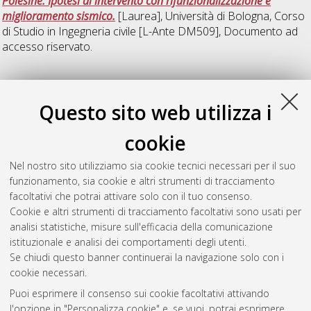
Polesine. Ipotesi di intervento con rifunzionalizzazione e
miglioramento sismico.
[Laurea], Università di Bologna, Corso
di Studio in
Ingegneria civile [L-Ante DM509]
, Documento ad
accesso riservato.
T
Questo sito web utilizza i
Toma, Roberta
(2009)
La caratterizzazione costruttiva
cookie
dell'architettura come fondamento per la definizione degli
interventi di miglioramento sismico il caso di Villa Malerbi a
Nel nostro sito utilizziamo sia cookie tecnici necessari per il suo
Lugo(RA).
[Laurea], Università di Bologna, Corso di Studio in
funzionamento, sia cookie e altri strumenti di tracciamento
Ingegneria civile [L-Ante DM509]
, Documento ad accesso
facoltativi che potrai attivare solo con il tuo consenso.
riservato.
Cookie e altri strumenti di tracciamento facoltativi sono usati per
analisi statistiche, misure sull'efficacia della comunicazione
Questa lista e' stata generata il
Sun Aug 9 18:56:48 2026
istituzionale e analisi dei comportamenti degli utenti.
CEST
.
Se chiudi questo banner continuerai la navigazione solo con i
cookie necessari.
Puoi esprimere il consenso sui cookie facoltativi attivando
Atom
l'opzione in "Personalizza cookie" e, se vuoi, potrai esprimere