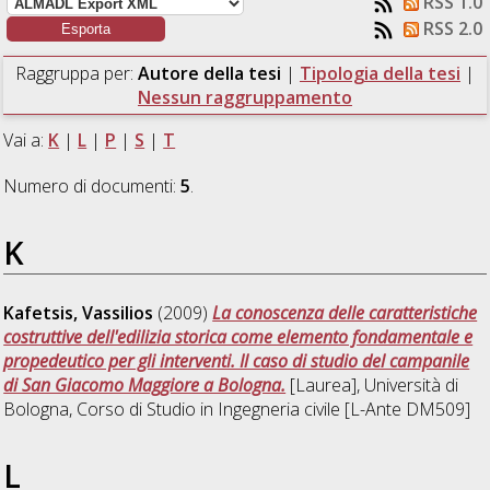
RSS 1.0
RSS 2.0
Raggruppa per:
Autore della tesi
|
Tipologia della tesi
|
Nessun raggruppamento
Vai a:
K
|
L
|
P
|
S
|
T
Numero di documenti:
5
.
K
Kafetsis, Vassilios
(2009)
La conoscenza delle caratteristiche
costruttive dell'edilizia storica come elemento fondamentale e
propedeutico per gli interventi. Il caso di studio del campanile
di San Giacomo Maggiore a Bologna.
[Laurea], Università di
Bologna, Corso di Studio in
Ingegneria civile [L-Ante DM509]
L