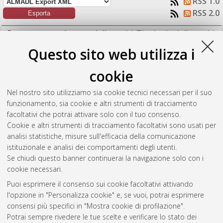
RSS 1.0
RSS 2.0
Raggruppa per:
Autore della tesi
|
Tipologia della tesi
|
Nessun raggruppamento
Questo sito web utilizza i
Numero di documenti:
1
.
cookie
Leardini, Giulia
(2017)
Variabilità stagionale dei flussi verticali
Nel nostro sito utilizziamo sia cookie tecnici necessari per il suo
di metalli nel particolato dell'Adriatico Meridionale.
[Laurea
funzionamento, sia cookie e altri strumenti di tracciamento
magistrale], Università di Bologna, Corso di Studio in
Analisi e
facoltativi che potrai attivare solo con il tuo consenso.
gestione dell'ambiente [LM-DM270] - Ravenna
, Documento
Cookie e altri strumenti di tracciamento facoltativi sono usati per
full-text non disponibile
analisi statistiche, misure sull'efficacia della comunicazione
istituzionale e analisi dei comportamenti degli utenti.
Questa lista e' stata generata il
Fri Aug 7 15:40:40 2026 CEST
.
Se chiudi questo banner continuerai la navigazione solo con i
cookie necessari.
Puoi esprimere il consenso sui cookie facoltativi attivando
Atom
l'opzione in "Personalizza cookie" e, se vuoi, potrai esprimere
Rss 1.0
consensi più specifici in "Mostra cookie di profilazione".
Potrai sempre rivedere le tue scelte e verificare lo stato dei
Rss 2.0