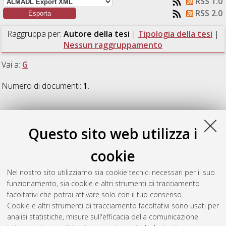
RSS 1.0
RSS 2.0
Raggruppa per:
Autore della tesi
|
Tipologia della tesi
|
Nessun raggruppamento
Vai a:
G
Numero di documenti:
1
.
G
Questo sito web utilizza i
Giorgio, Giovanni
(2017)
Il BIM tra l’Italia e il Brasile. Ruoli e
cookie
operatori per una strategia nazionale di implementazione della
digitalizzazione del settore delle costruzioni.
[Laurea
Nel nostro sito utilizziamo sia cookie tecnici necessari per il suo
specialistica a ciclo unico], Università di Bologna, Corso di
funzionamento, sia cookie e altri strumenti di tracciamento
Studio in
Ingegneria edile/ architettura [TU-DM509]
,
facoltativi che potrai attivare solo con il tuo consenso.
Documento full-text non disponibile
Cookie e altri strumenti di tracciamento facoltativi sono usati per
analisi statistiche, misure sull'efficacia della comunicazione
Questa lista e' stata generata il
Sun Aug 9 07:06:59 2026