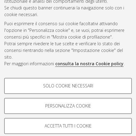
istituzionale e analisi dei comportamenti degli utenti.
CEST
.
Se chiudi questo banner continuerai la navigazione solo con i
cookie necessari.
Puoi esprimere il consenso sui cookie facoltativi attivando
Atom
l'opzione in "Personalizza cookie" e, se vuoi, potrai esprimere
Rss 1.0
consensi più specifici in "Mostra cookie di profilazione".
Potrai sempre rivedere le tue scelte e verificare lo stato dei
Rss 2.0
consensi rientrando nella sezione "Impostazione cookie" del
sito.
Per maggiori informazioni
consulta la nostra Cookie policy
.
AMS Laurea
Servizio implementato e gestito da
AlmaDL
Impostazioni Cookie
COOKIE DI PROFILAZIONE -
SOLO COOKIE NECESSARI
Informativa sulla privacy
FACOLTATIVI
Condizioni d’uso del sito
Si tratta di cookie utilizzati per analizzare le caratteristiche della
navigazione degli utenti, creare profili in base al loro comportamento
PERSONALIZZA COOKIE
sul sito, per analisi di marketing.
Mostra cookie di profilazione
ACCETTA TUTTI I COOKIE
Google/Youtube Video
© ALMA MATER STUDIORUM - Università di Bologna, 2007-2026.
COOKIE TECNICI - NECESSARI