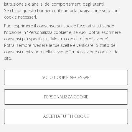
istituzionale e analisi dei comportamenti degli utenti.
Rss 1.0
Se chiudi questo banner continuerai la navigazione solo con i
Rss 2.0
cookie necessari.
Puoi esprimere il consenso sui cookie facoltativi attivando
l'opzione in "Personalizza cookie" e, se vuoi, potrai esprimere
AMS Laurea
consensi più specifici in "Mostra cookie di profilazione".
Servizio implementato e gestito da
AlmaDL
Potrai sempre rivedere le tue scelte e verificare lo stato dei
Impostazioni Cookie
consensi rientrando nella sezione "Impostazione cookie" del
Informativa sulla privacy
sito.
Condizioni d’uso del sito
Per maggiori informazioni
consulta la nostra Cookie policy
.
COOKIE DI PROFILAZIONE -
SOLO COOKIE NECESSARI
FACOLTATIVI
Si tratta di cookie utilizzati per analizzare le caratteristiche della
navigazione degli utenti, creare profili in base al loro comportamento
PERSONALIZZA COOKIE
© ALMA MATER STUDIORUM - Università di Bologna, 2007-2026.
sul sito, per analisi di marketing.
Mostra cookie di profilazione
ACCETTA TUTTI I COOKIE
Google/Youtube Video
COOKIE TECNICI - NECESSARI
Facebook