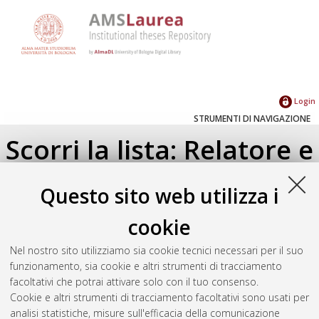
Login
STRUMENTI DI NAVIGAZIONE
Scorri la lista: Relatore e
Correlatore
Questo sito web utilizza i
Su di un livello
cookie
Seleziona un valore dall'elenco sottostante.
Nel nostro sito utilizziamo sia cookie tecnici necessari per il suo
2019
(1)
funzionamento, sia cookie e altri strumenti di tracciamento
facoltativi che potrai attivare solo con il tuo consenso.
Cookie e altri strumenti di tracciamento facoltativi sono usati per
Atom
analisi statistiche, misure sull'efficacia della comunicazione