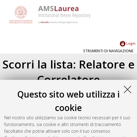
Login
STRUMENTI DI NAVIGAZIONE
Scorri la lista: Relatore e
Correlatore
Questo sito web utilizza i
Su di un livello
Seleziona un valore dall'elenco sottostante.
cookie
2025
(4)
2024
(1)
Nel nostro sito utilizziamo sia cookie tecnici necessari per il suo
2023
(2)
funzionamento, sia cookie e altri strumenti di tracciamento
2022
(3)
facoltativi che potrai attivare solo con il tuo consenso.