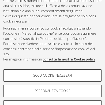
2021
(2)
Cookie e altri strumenti di tracciamento facoltativi sono usati per
2020
(2)
analisi statistiche, misure sull'efficacia della comunicazione
2017
(2)
istituzionale e analisi dei comportamenti degli utenti.
Se chiudi questo banner continuerai la navigazione solo con i
cookie necessari.
Atom
Puoi esprimere il consenso sui cookie facoltativi attivando
l'opzione in "Personalizza cookie" e, se vuoi, potrai esprimere
Rss 1.0
consensi più specifici in "Mostra cookie di profilazione".
Potrai sempre rivedere le tue scelte e verificare lo stato dei
Rss 2.0
consensi rientrando nella sezione "Impostazione cookie" del
sito.
AMS Laurea
Per maggiori informazioni
consulta la nostra Cookie policy
.
Servizio implementato e gestito da
AlmaDL
Impostazioni Cookie
COOKIE DI PROFILAZIONE -
SOLO COOKIE NECESSARI
Informativa sulla privacy
FACOLTATIVI
Condizioni d’uso del sito
Si tratta di cookie utilizzati per analizzare le caratteristiche della
navigazione degli utenti, creare profili in base al loro comportamento
PERSONALIZZA COOKIE
sul sito, per analisi di marketing.
Mostra cookie di profilazione