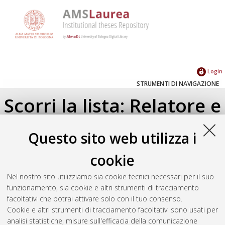
Login
STRUMENTI DI NAVIGAZIONE
Scorri la lista: Relatore e
Correlatore
Questo sito web utilizza i
Su di un livello
cookie
Seleziona un valore dall'elenco sottostante.
Nel nostro sito utilizziamo sia cookie tecnici necessari per il suo
2018
(1)
funzionamento, sia cookie e altri strumenti di tracciamento
facoltativi che potrai attivare solo con il tuo consenso.
Cookie e altri strumenti di tracciamento facoltativi sono usati per
Atom
analisi statistiche, misure sull'efficacia della comunicazione