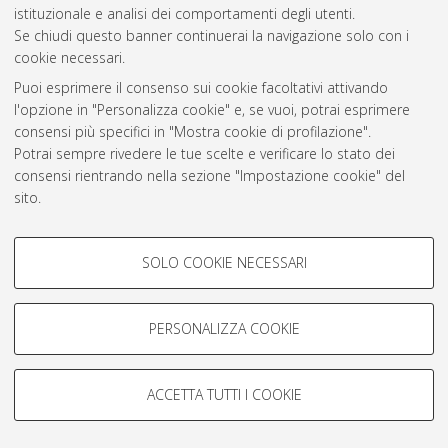
istituzionale e analisi dei comportamenti degli utenti.
Rss 1.0
Se chiudi questo banner continuerai la navigazione solo con i
Rss 2.0
cookie necessari.
Puoi esprimere il consenso sui cookie facoltativi attivando
l'opzione in "Personalizza cookie" e, se vuoi, potrai esprimere
AMS Laurea
consensi più specifici in "Mostra cookie di profilazione".
Servizio implementato e gestito da
AlmaDL
Potrai sempre rivedere le tue scelte e verificare lo stato dei
Impostazioni Cookie
consensi rientrando nella sezione "Impostazione cookie" del
Informativa sulla privacy
sito.
Condizioni d’uso del sito
Per maggiori informazioni
consulta la nostra Cookie policy
.
COOKIE DI PROFILAZIONE -
SOLO COOKIE NECESSARI
FACOLTATIVI
Si tratta di cookie utilizzati per analizzare le caratteristiche della
navigazione degli utenti, creare profili in base al loro comportamento
PERSONALIZZA COOKIE
© ALMA MATER STUDIORUM - Università di Bologna, 2007-2026.
sul sito, per analisi di marketing.
Mostra cookie di profilazione
ACCETTA TUTTI I COOKIE
Google/Youtube Video
COOKIE TECNICI - NECESSARI
Facebook