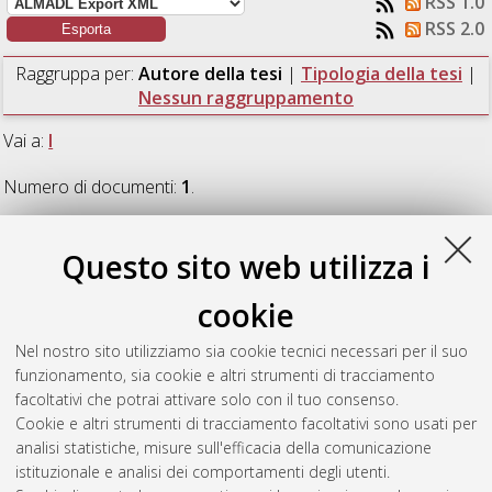
RSS 1.0
RSS 2.0
Raggruppa per:
Autore della tesi
|
Tipologia della tesi
|
Nessun raggruppamento
Vai a:
I
Numero di documenti:
1
.
I
Questo sito web utilizza i
cookie
Imbriaco, Giulia
(2013)
Alla ricerca dell'autenticità. Kathy
Acker e Vladimir Sorokin a confronto.
[Laurea magistrale],
Nel nostro sito utilizziamo sia cookie tecnici necessari per il suo
Università di Bologna, Corso di Studio in
Letterature moderne,
funzionamento, sia cookie e altri strumenti di tracciamento
comparate e postcoloniali [LM-DM270]
, Documento ad
facoltativi che potrai attivare solo con il tuo consenso.
accesso riservato.
Cookie e altri strumenti di tracciamento facoltativi sono usati per
analisi statistiche, misure sull'efficacia della comunicazione
Questa lista e' stata generata il
Thu Aug 6 07:57:42 2026
istituzionale e analisi dei comportamenti degli utenti.
CEST
.