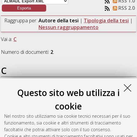
RSS 1.0
RSS 2.0
Raggruppa per:
Autore della tesi
|
Tipologia della tesi
|
Nessun raggruppamento
Vai a:
C
Numero di documenti:
2
.
C
Caproni, Daniel
(2018)
Analisi del raffreddamento
Questo sito web utilizza i
evaporativo per la condensazione di Bose-Einstein di una
miscela atomica.
[Laurea], Università di Bologna, Corso di
cookie
Studio in
Fisica [L-DM270]
Nel nostro sito utilizziamo sia cookie tecnici necessari per il suo
Cavana, Tommaso
(2018)
Caratterizzazione di un DMD per la
funzionamento, sia cookie e altri strumenti di tracciamento
generazione di potenziali ottici.
[Laurea], Università di Bologna,
facoltativi che potrai attivare solo con il tuo consenso.
Corso di Studio in
Fisica [L-DM270]
Cookie e altri strumenti di tracciamento facoltativi sono usati per