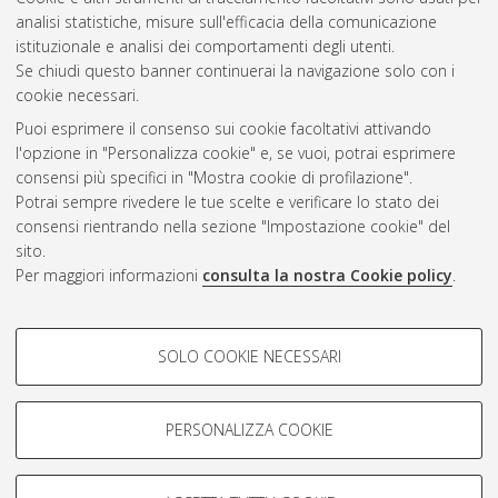
analisi statistiche, misure sull'efficacia della comunicazione
Questa lista e' stata generata il
Sat Aug 8 08:41:55 2026
istituzionale e analisi dei comportamenti degli utenti.
CEST
.
Se chiudi questo banner continuerai la navigazione solo con i
cookie necessari.
Puoi esprimere il consenso sui cookie facoltativi attivando
Atom
l'opzione in "Personalizza cookie" e, se vuoi, potrai esprimere
Rss 1.0
consensi più specifici in "Mostra cookie di profilazione".
Potrai sempre rivedere le tue scelte e verificare lo stato dei
Rss 2.0
consensi rientrando nella sezione "Impostazione cookie" del
sito.
Per maggiori informazioni
consulta la nostra Cookie policy
.
AMS Laurea
Servizio implementato e gestito da
AlmaDL
Impostazioni Cookie
COOKIE DI PROFILAZIONE -
SOLO COOKIE NECESSARI
Informativa sulla privacy
FACOLTATIVI
Condizioni d’uso del sito
Si tratta di cookie utilizzati per analizzare le caratteristiche della
navigazione degli utenti, creare profili in base al loro comportamento
PERSONALIZZA COOKIE
sul sito, per analisi di marketing.
Mostra cookie di profilazione