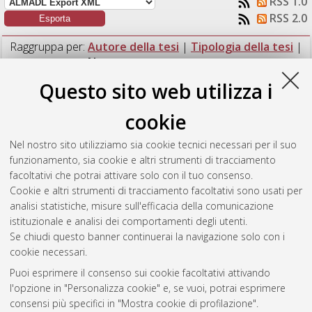
RSS 1.0
RSS 2.0
Raggruppa per:
Autore della tesi
|
Tipologia della tesi
|
Nessun raggruppamento
Questo sito web utilizza i
Numero di documenti:
1
.
cookie
Cesareo, Fabrizio
(2026)
Lyapunov on-manifold safety layer
for control-affine systems in reinforcement learning.
[Laurea
Nel nostro sito utilizziamo sia cookie tecnici necessari per il suo
magistrale], Università di Bologna, Corso di Studio in
funzionamento, sia cookie e altri strumenti di tracciamento
Automation engineering / ingegneria dell’automazione [LM-
facoltativi che potrai attivare solo con il tuo consenso.
DM270]
, Documento full-text non disponibile
Cookie e altri strumenti di tracciamento facoltativi sono usati per
analisi statistiche, misure sull'efficacia della comunicazione
Questa lista e' stata generata il
Sat Aug 8 16:45:34 2026
istituzionale e analisi dei comportamenti degli utenti.
CEST
.
Se chiudi questo banner continuerai la navigazione solo con i
cookie necessari.
Puoi esprimere il consenso sui cookie facoltativi attivando
Atom
l'opzione in "Personalizza cookie" e, se vuoi, potrai esprimere
Rss 1.0
consensi più specifici in "Mostra cookie di profilazione".