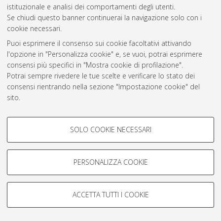
istituzionale e analisi dei comportamenti degli utenti.
Atom
Se chiudi questo banner continuerai la navigazione solo con i
cookie necessari.
Rss 1.0
Puoi esprimere il consenso sui cookie facoltativi attivando
Rss 2.0
l'opzione in "Personalizza cookie" e, se vuoi, potrai esprimere
consensi più specifici in "Mostra cookie di profilazione".
Potrai sempre rivedere le tue scelte e verificare lo stato dei
AMS Laurea
consensi rientrando nella sezione "Impostazione cookie" del
Servizio implementato e gestito da
AlmaDL
sito.
Impostazioni Cookie
Per maggiori informazioni
consulta la nostra Cookie policy
.
Informativa sulla privacy
COOKIE DI PROFILAZIONE -
Condizioni d’uso del sito
SOLO COOKIE NECESSARI
FACOLTATIVI
Si tratta di cookie utilizzati per analizzare le caratteristiche della
navigazione degli utenti, creare profili in base al loro comportamento
PERSONALIZZA COOKIE
sul sito, per analisi di marketing.
Mostra cookie di profilazione
© ALMA MATER STUDIORUM - Università di Bologna, 2007-2026.
ACCETTA TUTTI I COOKIE
Google/Youtube Video
COOKIE TECNICI - NECESSARI
Facebook