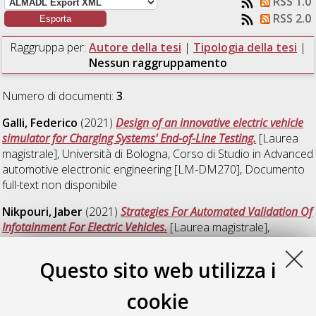
RSS 1.0
RSS 2.0
Raggruppa per:
Autore della tesi
|
Tipologia della tesi
|
Nessun raggruppamento
Numero di documenti:
3
.
Galli, Federico
(2021)
Design of an innovative electric vehicle
simulator for Charging Systems' End-of-Line Testing.
[Laurea
magistrale], Università di Bologna, Corso di Studio in
Advanced
automotive electronic engineering [LM-DM270]
, Documento
full-text non disponibile
Nikpouri, Jaber
(2021)
Strategies For Automated Validation Of
Infotainment For Electric Vehicles.
[Laurea magistrale],
Università di Bologna, Corso di Studio in
Advanced automotive
electronic engineering [LM-DM270]
Questo sito web utilizza i
Parker, Abdul Basit
(2021)
Design Approaches for Reliable
cookie
Fully Integrated Voltage Regulators of High Performance
Microprocessors for Highly Autonomous Systems.
[Laurea