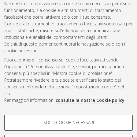
Nel nostro sito utilizziamo sia cookie tecnici necessari per il suo
magistrale], Università di Bologna, Corso di Studio in
funzionamento, sia cookie e altri strumenti di tracciamento
Ingegneria elettronica [LM-DM270]
, Documento ad accesso
facoltativi che potrai attivare solo con il tuo consenso.
riservato.
Cookie e altri strumenti di tracciamento facoltativi sono usati per
analisi statistiche, misure sull'efficacia della comunicazione
Questa lista e' stata generata il
Sun Aug 9 09:53:43 2026
istituzionale e analisi dei comportamenti degli utenti.
CEST
.
Se chiudi questo banner continuerai la navigazione solo con i
cookie necessari.
Puoi esprimere il consenso sui cookie facoltativi attivando
Atom
l'opzione in "Personalizza cookie" e, se vuoi, potrai esprimere
Rss 1.0
consensi più specifici in "Mostra cookie di profilazione".
Potrai sempre rivedere le tue scelte e verificare lo stato dei
Rss 2.0
consensi rientrando nella sezione "Impostazione cookie" del
sito.
Per maggiori informazioni
consulta la nostra Cookie policy
.
AMS Laurea
Servizio implementato e gestito da
AlmaDL
Impostazioni Cookie
COOKIE DI PROFILAZIONE -
SOLO COOKIE NECESSARI
Informativa sulla privacy
FACOLTATIVI
Condizioni d’uso del sito
Si tratta di cookie utilizzati per analizzare le caratteristiche della