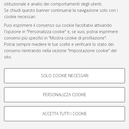
Atom
istituzionale e analisi dei comportamenti degli utenti.
Se chiudi questo banner continuerai la navigazione solo con i
Rss 1.0
cookie necessari.
Rss 2.0
Puoi esprimere il consenso sui cookie facoltativi attivando
l'opzione in "Personalizza cookie" e, se vuoi, potrai esprimere
consensi più specifici in "Mostra cookie di profilazione".
AMS Laurea
Potrai sempre rivedere le tue scelte e verificare lo stato dei
Servizio implementato e gestito da
AlmaDL
consensi rientrando nella sezione "Impostazione cookie" del
Impostazioni Cookie
sito.
Informativa sulla privacy
Per maggiori informazioni
consulta la nostra Cookie policy
.
Condizioni d’uso del sito
COOKIE DI PROFILAZIONE -
SOLO COOKIE NECESSARI
FACOLTATIVI
Si tratta di cookie utilizzati per analizzare le caratteristiche della
navigazione degli utenti, creare profili in base al loro comportamento
PERSONALIZZA COOKIE
sul sito, per analisi di marketing.
© ALMA MATER STUDIORUM - Università di Bologna, 2007-2026.
Mostra cookie di profilazione
ACCETTA TUTTI I COOKIE
Google/Youtube Video
COOKIE TECNICI - NECESSARI
Facebook