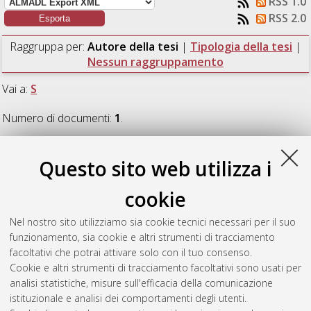
RSS 1.0
RSS 2.0
Raggruppa per:
Autore della tesi
|
Tipologia della tesi
|
Nessun raggruppamento
Vai a:
S
Numero di documenti:
1
.
S
Questo sito web utilizza i
cookie
Santini, Nicola
(2025)
Performance fermentative di batteri
lattici autoctoni in frutta secca per l'ottenimento di prodotti
Nel nostro sito utilizziamo sia cookie tecnici necessari per il suo
plant-based.
[Laurea magistrale], Università di Bologna, Corso
funzionamento, sia cookie e altri strumenti di tracciamento
di Studio in
Scienze e tecnologie alimentari [LM-DM270] -
facoltativi che potrai attivare solo con il tuo consenso.
Cesena
Cookie e altri strumenti di tracciamento facoltativi sono usati per
analisi statistiche, misure sull'efficacia della comunicazione
Questa lista e' stata generata il
Sun Aug 9 11:52:37 2026
istituzionale e analisi dei comportamenti degli utenti.
CEST
.