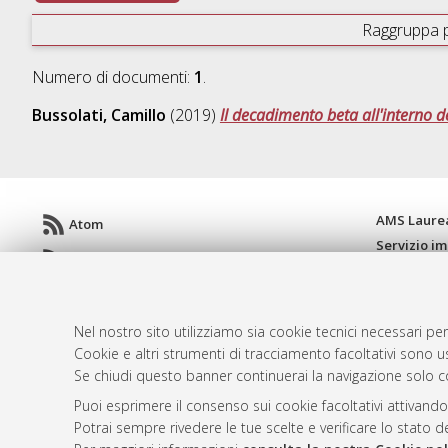
Raggruppa 
Numero di documenti:
1
.
Bussolati, Camillo
(2019)
Il decadimento beta all'interno del
AMS Laure
Atom
Servizio i
Rss 1.0
Impostazio
Rss 2.0
Informativa
Condizioni 
Nel nostro sito utilizziamo sia cookie tecnici necessari per
Cookie e altri strumenti di tracciamento facoltativi sono us
Se chiudi questo banner continuerai la navigazione solo c
© ALMA MATER STUDIORUM - Università d
Puoi esprimere il consenso sui cookie facoltativi attivando
Potrai sempre rivedere le tue scelte e verificare lo stato 