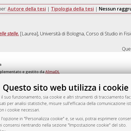
per:
Autore della tesi
|
Tipologia della tesi
|
Nessun ragg
le stelle.
[Laurea], Università di Bologna, Corso di Studio in
Fis
Ques
a
mplementato e gestito da
AlmaDL
ni Cookie
Questo sito web utilizza i cookie
 sulla privacy
d’uso del sito
 il suo funzionamento, sia cookie e altri strumenti di tracciamento faco
ati per analisi statistiche, misure sull'efficacia della comunicazione is
on i cookie necessari.
i Bologna, 2007-2026.
 l'opzione in "Personalizza cookie" e, se vuoi, potrai esprimere consens
dei consensi rientrando nella sezione "Impostazione cookie" del sito.