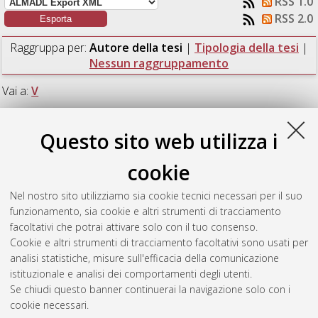
RSS 1.0
RSS 2.0
Raggruppa per:
Autore della tesi
|
Tipologia della tesi
|
Nessun raggruppamento
Vai a:
V
Numero di documenti:
1
.
Questo sito web utilizza i
V
cookie
Nel nostro sito utilizziamo sia cookie tecnici necessari per il suo
Volta, Lorenzo
(2024)
Averting public debt sustainability
funzionamento, sia cookie e altri strumenti di tracciamento
crises: the United States case.
[Laurea magistrale], Università di
facoltativi che potrai attivare solo con il tuo consenso.
Bologna, Corso di Studio in
International management [LM-
Cookie e altri strumenti di tracciamento facoltativi sono usati per
DM270]
analisi statistiche, misure sull'efficacia della comunicazione
istituzionale e analisi dei comportamenti degli utenti.
Questa lista e' stata generata il
Fri Aug 7 10:07:07 2026 CEST
.
Se chiudi questo banner continuerai la navigazione solo con i
cookie necessari.