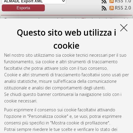
RSS 1.0
RSS 2.0
Raggruppa per:
Autore della tesi
|
Tipologia della tesi
|
Nessun raggruppamento
Questo sito web utilizza i
Numero di documenti:
1
.
cookie
Schipilliti, Luca
(2020)
Progetto del software di acquisizione
Nel nostro sito utilizziamo sia cookie tecnici necessari per il suo
ed elaborazione dei dati di un Sonar multibeam.
[Laurea
funzionamento, sia cookie e altri strumenti di tracciamento
magistrale], Università di Bologna, Corso di Studio in
facoltativi che potrai attivare solo con il tuo consenso.
Ingegneria elettronica [LM-DM270]
, Documento ad accesso
Cookie e altri strumenti di tracciamento facoltativi sono usati per
riservato.
analisi statistiche, misure sull'efficacia della comunicazione
istituzionale e analisi dei comportamenti degli utenti.
Questa lista e' stata generata il
Fri Aug 7 07:06:39 2026 CEST
.
Se chiudi questo banner continuerai la navigazione solo con i
cookie necessari.
Puoi esprimere il consenso sui cookie facoltativi attivando
Atom
l'opzione in "Personalizza cookie" e, se vuoi, potrai esprimere
Rss 1.0
consensi più specifici in "Mostra cookie di profilazione".
Potrai sempre rivedere le tue scelte e verificare lo stato dei
Rss 2.0