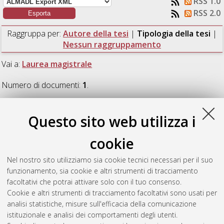
RSS 1.0
RSS 2.0
Raggruppa per:
Autore della tesi
|
Tipologia della tesi
|
Nessun raggruppamento
Vai a:
Laurea magistrale
Numero di documenti:
1
.
Laurea magistrale
Questo sito web utilizza i
cookie
Galassi, Andrea
(2017)
Symbolic versus sub-symbolic
approaches: a case study on training Deep Networks to play
Nel nostro sito utilizziamo sia cookie tecnici necessari per il suo
Nine Men’s Morris game.
[Laurea magistrale], Università di
funzionamento, sia cookie e altri strumenti di tracciamento
Bologna, Corso di Studio in
Ingegneria informatica [LM-
facoltativi che potrai attivare solo con il tuo consenso.
DM270]
Cookie e altri strumenti di tracciamento facoltativi sono usati per
analisi statistiche, misure sull'efficacia della comunicazione
Questa lista e' stata generata il
Thu Aug 6 07:29:42 2026
istituzionale e analisi dei comportamenti degli utenti.
CEST
.