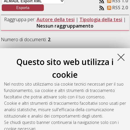
RSS 1.0
RSS 2.0
Raggruppa per:
Autore della tesi
|
Tipologia della tesi
|
Nessun raggruppamento
Numero di documenti:
2
.
Cotti, Alex
(2026)
Analisi tecnico economica di Comunità
Energetiche Rinnovabili di tipo termico.
[Laurea magistrale],
Questo sito web utilizza i
Università di Bologna, Corso di Studio in
Ingegneria gestionale
[LM-DM270]
, Documento full-text non disponibile
cookie
Landi, Rocco
(2026)
Progettazione stadio di un compressore
Nel nostro sito utilizziamo sia cookie tecnici necessari per il suo
assiale e validazione CFD.
[Laurea magistrale], Università di
funzionamento, sia cookie e altri strumenti di tracciamento
Bologna, Corso di Studio in
Ingegneria meccanica [LM-
facoltativi che potrai attivare solo con il tuo consenso.
DM270]
, Documento full-text non disponibile
Cookie e altri strumenti di tracciamento facoltativi sono usati per
analisi statistiche, misure sull'efficacia della comunicazione
Questa lista e' stata generata il
Sat Aug 8 12:48:21 2026
istituzionale e analisi dei comportamenti degli utenti.
CEST
.
Se chiudi questo banner continuerai la navigazione solo con i
cookie necessari.