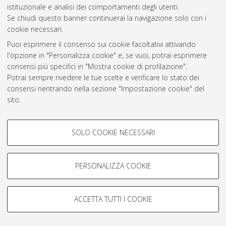
Atom
istituzionale e analisi dei comportamenti degli utenti.
Se chiudi questo banner continuerai la navigazione solo con i
Rss 1.0
cookie necessari.
Rss 2.0
Puoi esprimere il consenso sui cookie facoltativi attivando
l'opzione in "Personalizza cookie" e, se vuoi, potrai esprimere
consensi più specifici in "Mostra cookie di profilazione".
AMS Laurea
Potrai sempre rivedere le tue scelte e verificare lo stato dei
Servizio implementato e gestito da
AlmaDL
consensi rientrando nella sezione "Impostazione cookie" del
Impostazioni Cookie
sito.
Informativa sulla privacy
Per maggiori informazioni
consulta la nostra Cookie policy
.
Condizioni d’uso del sito
COOKIE DI PROFILAZIONE -
SOLO COOKIE NECESSARI
FACOLTATIVI
Si tratta di cookie utilizzati per analizzare le caratteristiche della
navigazione degli utenti, creare profili in base al loro comportamento
PERSONALIZZA COOKIE
sul sito, per analisi di marketing.
© ALMA MATER STUDIORUM - Università di Bologna, 2007-2026.
Mostra cookie di profilazione
ACCETTA TUTTI I COOKIE
Google/Youtube Video
COOKIE TECNICI - NECESSARI
Facebook