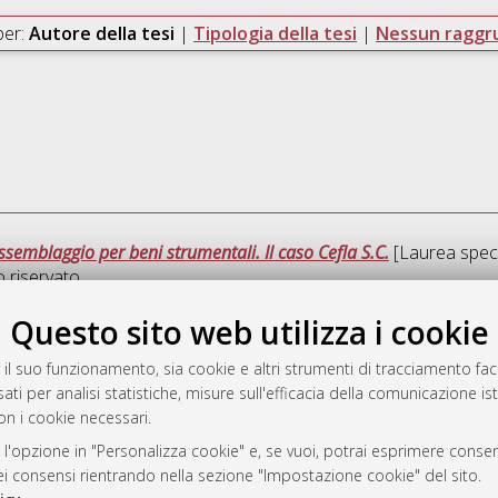
per:
Autore della tesi
|
Tipologia della tesi
|
Nessun ragg
ssemblaggio per beni strumentali. Il caso Cefla S.C.
[Laurea specia
riservato.
Questo sito web utilizza i cookie
Que
 il suo funzionamento, sia cookie e altri strumenti di tracciamento faco
ati per analisi statistiche, misure sull'efficacia della comunicazione is
a
on i cookie necessari.
mplementato e gestito da
AlmaDL
ni Cookie
 l'opzione in "Personalizza cookie" e, se vuoi, potrai esprimere consens
dei consensi rientrando nella sezione "Impostazione cookie" del sito.
 sulla privacy