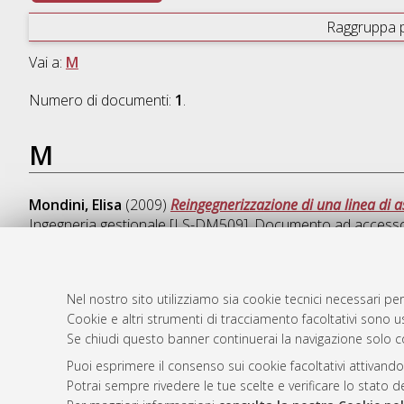
Raggruppa 
Vai a:
M
Numero di documenti:
1
.
M
Mondini, Elisa
(2009)
Reingegnerizzazione di una linea di a
Ingegneria gestionale [LS-DM509]
, Documento ad accesso 
Nel nostro sito utilizziamo sia cookie tecnici necessari per
Cookie e altri strumenti di tracciamento facoltativi sono us
AMS Laure
Atom
Se chiudi questo banner continuerai la navigazione solo c
Servizio i
Rss 1.0
Impostazio
Puoi esprimere il consenso sui cookie facoltativi attivando
Rss 2.0
Potrai sempre rivedere le tue scelte e verificare lo stato 
Informativa