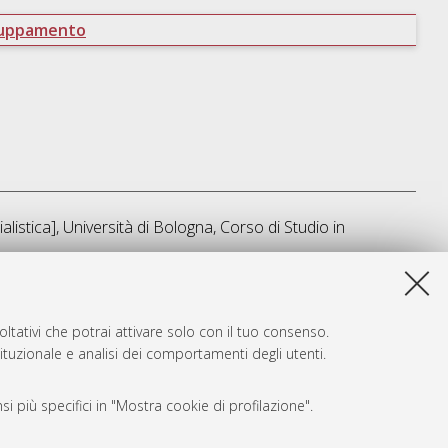
ruppamento
listica], Università di Bologna, Corso di Studio in
sta lista e' stata generata il
Fri Aug 7 04:33:19 2026 CEST
.
ltativi che potrai attivare solo con il tuo consenso.
tituzionale e analisi dei comportamenti degli utenti.
i più specifici in "Mostra cookie di profilazione".