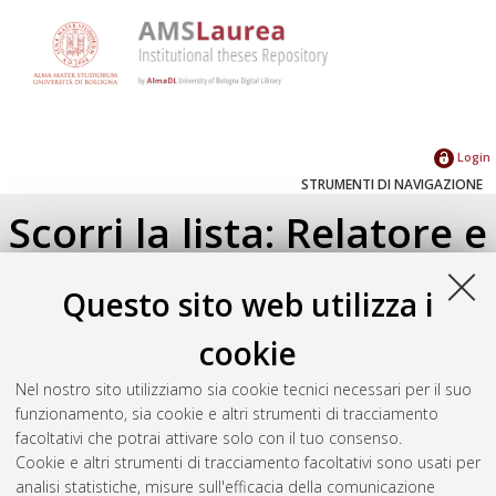
Login
STRUMENTI DI NAVIGAZIONE
Scorri la lista: Relatore e
Correlatore
Questo sito web utilizza i
Su di un livello
cookie
Seleziona un valore dall'elenco sottostante.
Nel nostro sito utilizziamo sia cookie tecnici necessari per il suo
2022
(1)
funzionamento, sia cookie e altri strumenti di tracciamento
facoltativi che potrai attivare solo con il tuo consenso.
Cookie e altri strumenti di tracciamento facoltativi sono usati per
Atom
analisi statistiche, misure sull'efficacia della comunicazione