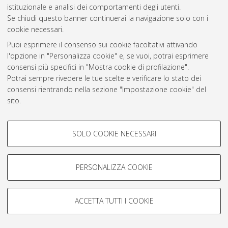
istituzionale e analisi dei comportamenti degli utenti.
Rss 1.0
Se chiudi questo banner continuerai la navigazione solo con i
Rss 2.0
cookie necessari.
Puoi esprimere il consenso sui cookie facoltativi attivando
l'opzione in "Personalizza cookie" e, se vuoi, potrai esprimere
AMS Laurea
consensi più specifici in "Mostra cookie di profilazione".
Servizio implementato e gestito da
AlmaDL
Potrai sempre rivedere le tue scelte e verificare lo stato dei
Impostazioni Cookie
consensi rientrando nella sezione "Impostazione cookie" del
Informativa sulla privacy
sito.
Condizioni d’uso del sito
Per maggiori informazioni
consulta la nostra Cookie policy
.
COOKIE DI PROFILAZIONE -
SOLO COOKIE NECESSARI
FACOLTATIVI
Si tratta di cookie utilizzati per analizzare le caratteristiche della
navigazione degli utenti, creare profili in base al loro comportamento
PERSONALIZZA COOKIE
© ALMA MATER STUDIORUM - Università di Bologna, 2007-2026.
sul sito, per analisi di marketing.
Mostra cookie di profilazione
ACCETTA TUTTI I COOKIE
Google/Youtube Video
COOKIE TECNICI - NECESSARI
Facebook