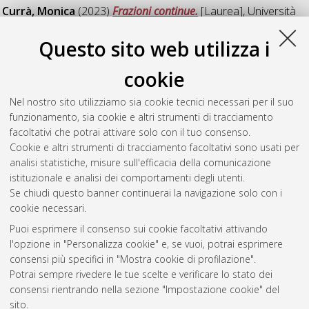
Currà, Monica
(2023)
Frazioni continue.
[Laurea], Università
di Bologna, Corso di Studio in
Matematica [L-DM270]
,
Documento full-text non disponibile
Questo sito web utilizza i
Deeb, Sara
(2023)
Una Teoria Matematica sulle Costruzioni
cookie
Origami.
[Laurea], Università di Bologna, Corso di Studio in
Matematica [L-DM270]
, Documento full-text non disponibile
Nel nostro sito utilizziamo sia cookie tecnici necessari per il suo
funzionamento, sia cookie e altri strumenti di tracciamento
Lipparini, Lorenzo
(2023)
Differential graded Lie algebras in
facoltativi che potrai attivare solo con il tuo consenso.
deformation theory.
[Laurea], Università di Bologna, Corso di
Cookie e altri strumenti di tracciamento facoltativi sono usati per
Studio in
Matematica [L-DM270]
analisi statistiche, misure sull'efficacia della comunicazione
istituzionale e analisi dei comportamenti degli utenti.
Questa lista e' stata generata il
Fri Aug 7 08:14:48 2026 CEST
.
Se chiudi questo banner continuerai la navigazione solo con i
cookie necessari.
Puoi esprimere il consenso sui cookie facoltativi attivando
Atom
l'opzione in "Personalizza cookie" e, se vuoi, potrai esprimere
Rss 1.0
consensi più specifici in "Mostra cookie di profilazione".
Potrai sempre rivedere le tue scelte e verificare lo stato dei
Rss 2.0
consensi rientrando nella sezione "Impostazione cookie" del
sito.