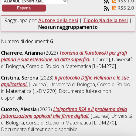
RSS 1.0
RSS 2.0
Raggruppa per:
Autore della tesi
|
Tipologia della tesi
|
Nessun raggruppamento
Numero di documenti:
6
.
Charrere, Arianna
(2023)
Teorema di Kuratowski per grafi
planari e sua estensione ad altre superfici.
[Laurea], Università
di Bologna, Corso di Studio in
Matematica [L-DM270]
Cristina, Serena
(2023)
Il protocollo Diffie-Hellman e le sue
applicazioni.
[Laurea], Università di Bologna, Corso di Studio
in
Matematica [L-DM270]
, Documento full-text non
disponibile
Cuozzo, Alessia
(2023)
L'algoritmo RSA e il problema della
fattorizzazione applicati alle firme digitali.
[Laurea], Università
di Bologna, Corso di Studio in
Matematica [L-DM270]
,
Documento full-text non disponibile