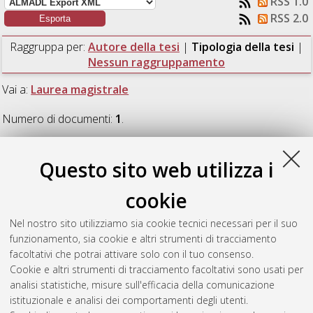
RSS 1.0
RSS 2.0
Raggruppa per:
Autore della tesi
|
Tipologia della tesi
|
Nessun raggruppamento
Vai a:
Laurea magistrale
Numero di documenti:
1
.
Laurea magistrale
Questo sito web utilizza i
cookie
Tafuri, Mattia
(2024)
Learning Robotic Manipulation Tasks
From Human Motion Via Probabilistic Approach.
[Laurea
Nel nostro sito utilizziamo sia cookie tecnici necessari per il suo
magistrale], Università di Bologna, Corso di Studio in
funzionamento, sia cookie e altri strumenti di tracciamento
Automation engineering / ingegneria dell’automazione [LM-
facoltativi che potrai attivare solo con il tuo consenso.
DM270]
, Documento ad accesso riservato.
Cookie e altri strumenti di tracciamento facoltativi sono usati per
analisi statistiche, misure sull'efficacia della comunicazione
Questa lista e' stata generata il
Mon Aug 10 11:11:22 2026
istituzionale e analisi dei comportamenti degli utenti.
CEST
.